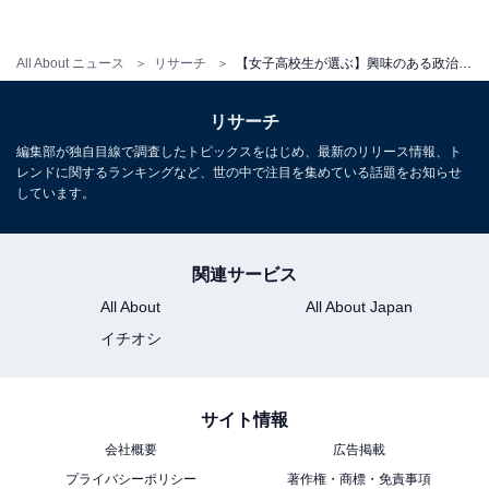
All About ニュース
リサーチ
【女子高校生が選ぶ】興味のある政治の分野・政策！ 3位「教育」、2位「ジェンダー・LGBTQ＋」、1位は？
リサーチ
編集部が独自目線で調査したトピックスをはじめ、最新のリリース情報、ト
レンドに関するランキングなど、世の中で注目を集めている話題をお知らせ
しています。
関連サービス
All About
All About Japan
イチオシ
1
2
サイト情報
会社概要
広告掲載
プライバシーポリシー
著作権・商標・免責事項