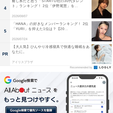
癒し系だと思う「STARTO社の30代タレン
すます注目されそうな分野です。
ト」ランキング！ 2位「伊野尾慧」を...
4
2026/08/07
「HANA」の好きなメンバーランキング！ 2位
「YURI」を抑えた1位は？【20...
5
2026/07/24
【大人気】ひんやり冷感寝具で快適な睡眠をあ
なたに。
PR
アイリスプラザ
Recommended by
第1位：新型コロナウイルス対策（40.3%）