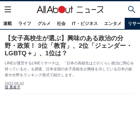
連載
ライフ
グルメ
社会
IT・ビジネス
エンタメ
リサ
【女子高校生が選ぶ】興味のある政治の分
野・政策！ 3位「教育」、2位「ジェンダー・
LGBTQ＋」、1位は？
LINEが運営するLINEリサーチは、「日本の高校生はどのくらい政治に関心を
持っているか」を調査。日本全国の女子高校生が興味を示している日本の政
策や分野をランキング形式で紹介します。
2022.05.02
堤 真友子