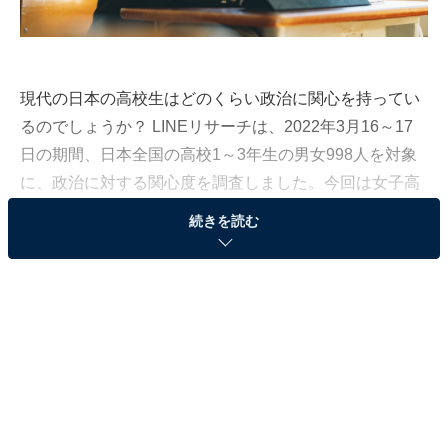
現代の日本の高校生はどのくらい政治に関心を持ってい
るのでしょうか？ LINEリサーチは、2022年3月16～17
日の期間、日本全国の高校1～3年生の男女998人を対象
に、政治に対する関心度を調査しました。今回は女子高
校生501人が興味のある日本の政策や分野を紹介しま
続きを読む
す。
第3位：教育（31.7%）
第3位は「教育」がランクイン。「教育を受ける過程で
疑問に思う点がいくつかあるから」と、まさに自分たち
が教育を受けている真っ最中だからこそ、興味を持って