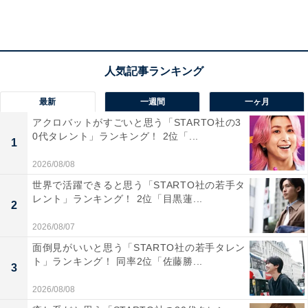
第2位：ジェンダー・LGBTQ＋（38.9%）
世界中で格差是正が進む「ジェンダー・LGBTQ＋」が第
最新
一週間
一ヶ月
2位にランクイン。高校生からの関心も高いことが分か
アクロバットがすごいと思う「STARTO社の3
りました。日々の暮らしの中でジェンダーバイアスや男
0代タレント」ランキング！ 2位「...
1
女格差を感じたことが、関心を示すきっかけにもなって
2026/08/08
いるかもしれません。
世界で活躍できると思う「STARTO社の若手タ
レント」ランキング！ 2位「目黒蓮...
2
「ジェンダー問題はSDGsにも掲げられている問題の1つ
であるし、同性結婚・恋愛は世界と比べて、日本はとて
2026/08/07
も遅れていると思う」「まだ男性がメイクなんて、化粧
面倒見がいいと思う「STARTO社の若手タレン
ト」ランキング！ 同率2位「佐藤勝...
品を買うなんてっていう意見があるので、それを減らせ
3
るような、無くせるような政策がどうなっていくのか気
2026/08/08
になりました」と、日本の遅れを指摘する声も。今後ま