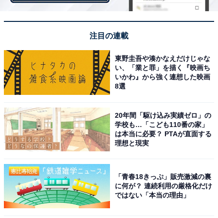
「新型コロナウイルス対策」が第1位となりました。高
校生活のほとんどをコロナ禍で過ごしたという高校生も
注目の連載
増え、より今後の対策が気になるところ。「新型コロナ
ウイルスについての具体的な政策が知りたいから」とい
東野圭吾や湊かなえだけじゃな
う意見が寄せられています。ワクチン接種やマスク装着
い、「業と罪」を描く『映画ち
いかわ』から強く連想した映画
など、先行き不透明なコロナ禍生活への不安を表す結果
8選
となりました。
20年間「駆け込み実績ゼロ」の
学校も…「こども110番の家」
は本当に必要？ PTAが直面する
＞10位までの全ランキング結果を見る
理想と現実
※回答者のコメントは原文ママです
「青春18きっぷ」販売激減の裏
に何が？ 連続利用の厳格化だけ
ではない「本当の理由」
【おすすめ記事】