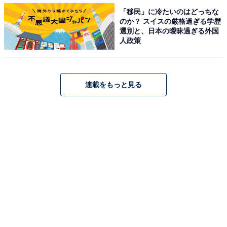
「移民」に冷たいのはどっちな
・
のか？ スイスの厳格過ぎる学歴
【男子高校生が選ぶ】興味のある政治の分野・政策！
選別と、日本の曖昧過ぎる外国
「税制度」「外交・安全保障」を抑えた1位は？
人政策
・
高校生4万人が「関心を持った大学」ランキング！ 3位
法政大学、2位 明治大学、1位は？
連載をもっと見る
・
高校生が「将来なりたい職業」ランキング！ 男子の1位
は「YouTuber」 女子は？
・
女子高校生がハマっているアニメランキング！ 2位は
『呪術廻戦』、1位は？
【関連リンク】
・
LINEリサーチ