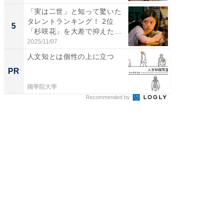
「実は二世」と知って驚いた
「ファン
タレントランキング！ 2位
ARTO
5
5
「杉咲花」を大差で抑えた1
グ！ 2
位...
2025/11/07
2026/08/0
人文知とは個性の上に立つ
事例か
管理』
PR
PR
國學院大學
KeeperSec
Recommended by