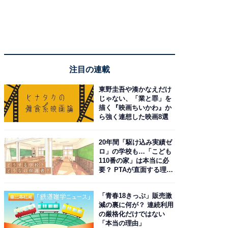
注目の連載
東野圭吾や湊かなえだけ
じゃない、「業と罪」を
描く『映画ちいかわ』か
ら強く連想した映画8選
20年間「駆け込み実績ゼ
ロ」の学校も…「こども
110番の家」は本当に必
要？ PTAが直面する理想
と現実
「青春18きっぷ」販売激
減の裏に何が？ 連続利用
の厳格化だけではない
「本当の理由」