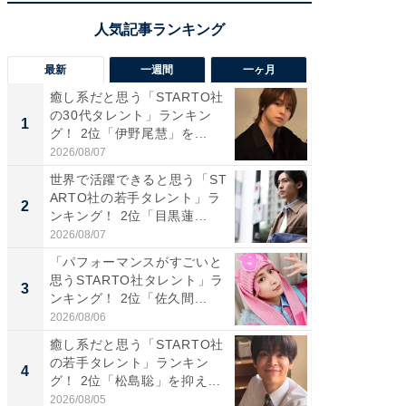
最新
一週間
一ヶ月
癒し系だと思う「STARTO社
癒し系だ
の30代タレント」ランキン
の若手
1
1
グ！ 2位「伊野尾慧」を...
グ！ 2
2026/08/07
2026/08/0
世界で活躍できると思う「ST
「パフ
ARTO社の若手タレント」ラ
思うST
2
2
ンキング！ 2位「目黒蓮...
ンキング
2026/08/07
2026/08/0
「パフォーマンスがすごいと
ギャップ
思うSTARTO社タレント」ラ
RTO社
3
3
ンキング！ 2位「佐久間...
キング！
2026/08/06
2026/08/0
癒し系だと思う「STARTO社
癒し系だ
の若手タレント」ランキン
の30代
4
4
グ！ 2位「松島聡」を抑え...
グ！ 2
2026/08/05
2026/08/0