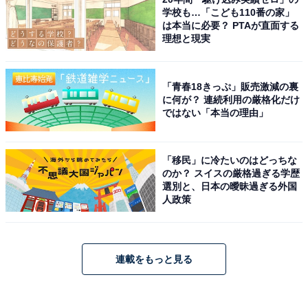
学校も…「こども110番の家」
は本当に必要？ PTAが直面する
理想と現実
「青春18きっぷ」販売激減の裏
に何が？ 連続利用の厳格化だけ
ではない「本当の理由」
「移民」に冷たいのはどっちな
のか？ スイスの厳格過ぎる学歴
選別と、日本の曖昧過ぎる外国
人政策
連載をもっと見る