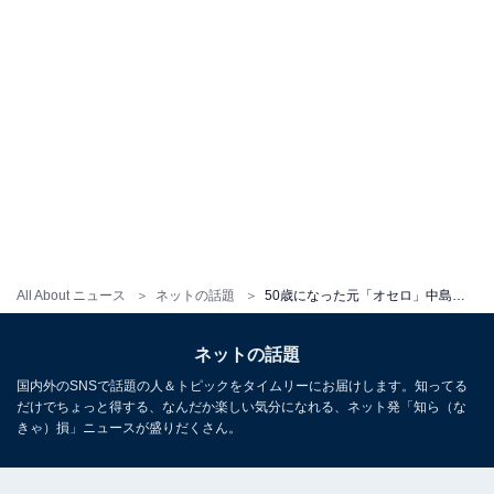
All About ニュース
ネットの話題
50歳になった元「オセロ」中島知子の姿に「綺麗」の声、ものまねタレント・みかんが最新ショット公開
ネットの話題
国内外のSNSで話題の人＆トピックをタイムリーにお届けします。知ってる
だけでちょっと得する、なんだか楽しい気分になれる、ネット発「知ら（な
きゃ）損」ニュースが盛りだくさん。