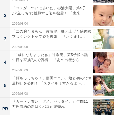
2026/04/05
「ユメが、ついに歩いた」杉浦太陽、第5子
が“立っち”に挑戦する姿を披露！ 「出来...
2
2026/08/04
「二の腕たまらん」佐藤健、鍛え上げた筋肉際
立つタンクトップ姿を披露！ 「たくまし...
3
2026/08/08
「1歳になりましたぁ」辻希美、第5子娘の誕
生日を家族7人で祝福！ 「あの出産から...
4
2026/08/09
「顔ちっっちゃ！」藤田ニコル、娘と初の北海
道旅行を公開！ 「スタイルよすぎるよ〜...
5
2026/08/08
『カートン買い、ダメ。ゼッタイ。』年間11
万円節約の新型タバコが爆売れ
PR