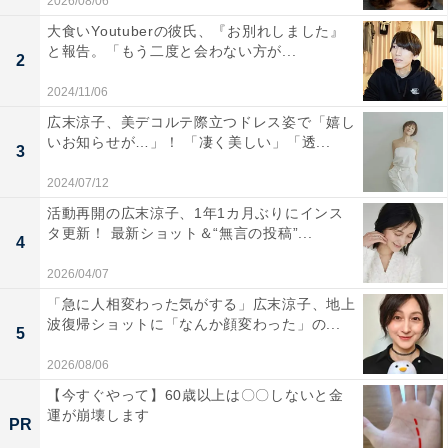
2026/08/06
大食いYoutuberの彼氏、『お別れしました』
と報告。「もう二度と会わない方が...
2
2024/11/06
広末涼子、美デコルテ際立つドレス姿で「嬉し
いお知らせが…」！ 「凄く美しい」「透...
3
2024/07/12
活動再開の広末涼子、1年1カ月ぶりにインス
タ更新！ 最新ショット＆“無言の投稿”...
4
2026/04/07
「急に人相変わった気がする」広末涼子、地上
波復帰ショットに「なんか顔変わった」の...
5
2026/08/06
【今すぐやって】60歳以上は〇〇しないと金
運が崩壊します
PR