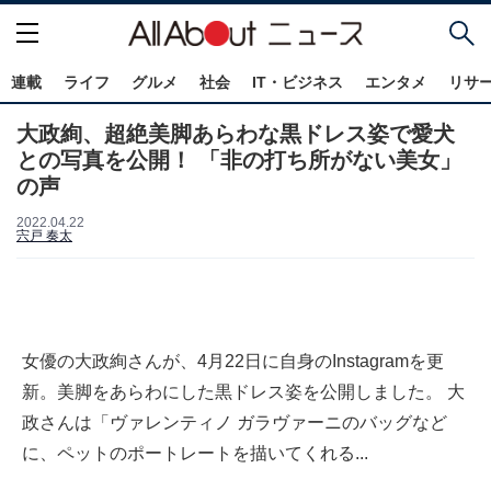
連載
ライフ
グルメ
社会
IT・ビジネス
エンタメ
リサ
大政絢、超絶美脚あらわな黒ドレス姿で愛犬
との写真を公開！ 「非の打ち所がない美女」
の声
2022.04.22
宍戸 奏太
女優の大政絢さんが、4月22日に自身のInstagramを更
新。美脚をあらわにした黒ドレス姿を公開しました。 大
政さんは「ヴァレンティノ ガラヴァーニのバッグなど
に、ペットのポートレートを描いてくれる...