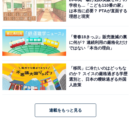
学校も…「こども110番の家」
は本当に必要？ PTAが直面する
理想と現実
「青春18きっぷ」販売激減の裏
に何が？ 連続利用の厳格化だけ
ではない「本当の理由」
「移民」に冷たいのはどっちな
のか？ スイスの厳格過ぎる学歴
選別と、日本の曖昧過ぎる外国
人政策
連載をもっと見る