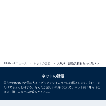
All About ニュース
ネットの話題
大政絢、超絶美脚あらわな黒ドレス姿で愛犬との写真を公開！ 「非の打ち所がない美女」の声
ネットの話題
国内外のSNSで話題の人＆トピックをタイムリーにお届けします。知ってる
だけでちょっと得する、なんだか楽しい気分になれる、ネット発「知ら（な
きゃ）損」ニュースが盛りだくさん。