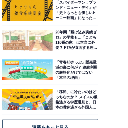
『スパイダーマン：ブラ
ンド・ニュー・デイ』が
「史上もっとも優しいヒ
ーロー映画」になった理
由。予習したい作品は？
20年間「駆け込み実績ゼ
ロ」の学校も…「こども
110番の家」は本当に必
要？ PTAが直面する理想
と現実
「青春18きっぷ」販売激
減の裏に何が？ 連続利用
の厳格化だけではない
「本当の理由」
「移民」に冷たいのはど
っちなのか？ スイスの厳
格過ぎる学歴選別と、日
本の曖昧過ぎる外国人政
策
連載をもっと見る