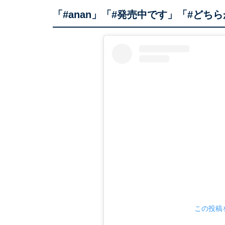
「#anan」「#発売中です」「#どち
この投稿を