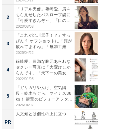
S...
「カ...
2024/10/17
2026/08/0
「リアル天使」篠崎愛、肩を
「女の
ちら見せしたバスローブ姿に
介、バ
2
2
「可愛すぎんぞ～」「目の表
らのプレ
情...
愛...
2023/03/03
2026/08/0
「これが北川景子！？」すっ
「脚が
ぴん？ オフショットに「顔が
横川尚
3
3
疲れてますね」「無加工無
ムキな姿
表...
刃...
2025/04/22
2026/08/0
篠崎愛、豊満な胸元あらわな
「え、
セクシー写真に「大変けしか
芸人、2
4
4
らんです」「天下一の美女で
エットに
す...
2022/01/05
2026/08/0
「ガリガリやんけ」空気階
「脳がバ
段・鈴木もぐら、マイナス38
装姿が話
5
5
kg！ 衝撃のビフォーアフタ...
のお父さ
2026/04/07
2026/08/0
人文知とは個性の上に立つ
人文知
値のあ
PR
PR