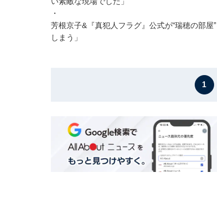
い素敵な現場でした」
・
芳根京子&『真犯人フラグ』公式が“瑞穂の部屋
しまう」
1