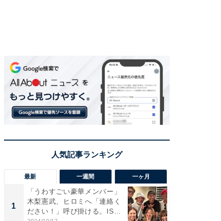
最新
一週間
一ヶ月
「うわすごい豪華メンバー」
「さす
木梨憲武、ヒロミへ「連絡く
は」高
1
1
ださい！」呼び掛ける。IS
災地を