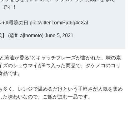
です！
✈️
#環境の日
pic.twitter.com/Pjq6q4cXal
@ff_ajinomoto)
June 5, 2021
醤と葱油が香る”とキャッチフレーズが書かれた、味の素
イズのシュウマイが9つ入った商品で、タケノコのコリ
食品です。
も多く、レンジで温めるだけという手軽さが人気を集め
した味わいなので、ご飯が進む一品です。