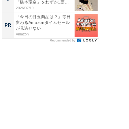
「橋本環奈」をわずか1票
「鈴木
差...
倒...
2026/07/10
2026/08/0
「今日の目玉商品は？」毎日
まだ議
変わるAmazonタイムセール
AIで速
PR
PR
が見逃せない
Amazon
カイタヨ
Recommended by