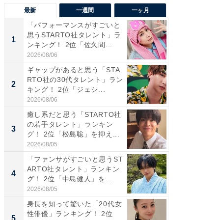
最新
一週間
一ヶ月
「パフォーマンスがすごいと
「癒し系
思うSTARTO社タレント」ラ
タレント
1
1
ンキング！ 2位「佐久間...
「井ノ原
2026/08/06
2026/08/0
ギャップがあると思う「STA
癒し系だ
RTO社の30代タレント」ラン
の若手
2
2
キング！ 2位「ジェシ...
グ！ 2
2026/08/06
2026/08/0
癒し系だと思う「STARTO社
ギャップ
の若手タレント」ランキン
RTO社
3
3
グ！ 2位「松島聡」を抑え...
キング！
2026/08/05
2026/08/0
「ファンサがすごいと思うST
「世界で
ARTO社タレント」ランキン
ARTO
4
4
グ！ 2位「中島健人」を...
グ！ 2
2026/08/05
2026/08/0
身長を知って驚いた「20代女
身長を知
性俳優」ランキング！ 2位
性俳優」
5
5