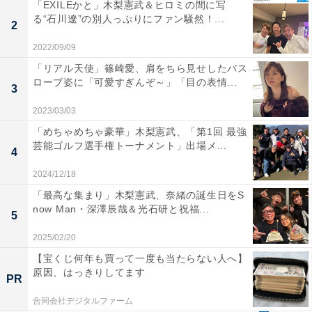
「EXILEかと」木梨憲武＆ヒロミの間に写
る“石川遼”の別人っぷりにファン騒然！...
2
2022/09/09
「リアル天使」篠崎愛、肩をちら見せしたバス
ローブ姿に「可愛すぎんぞ～」「目の表情...
3
2023/03/03
「めちゃめちゃ豪華」木梨憲武、「第1回 最強
芸能ゴルフ選手権トーナメント」出場メ...
4
2024/12/18
「最高な集まり」木梨憲武、奈緒の誕生日をS
now Man・深澤辰哉＆光石研と祝福...
5
2025/02/20
【宝くじ何年も買って一度も当たらない人へ】
原因、はっきりしてます
PR
合同会社デジタルファーム