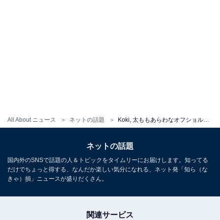
All About ニュース
ネットの話題
Koki, 太ももあらわなオフショルミニ丈ワンピで愛犬とのツーショットを披露！
ネットの話題
国内外のSNSで話題の人＆トピックをタイムリーにお届けします。知ってる
だけでちょっと得する、なんだか楽しい気分になれる、ネット発「知ら（な
きゃ）損」ニュースが盛りだくさん。
関連サービス