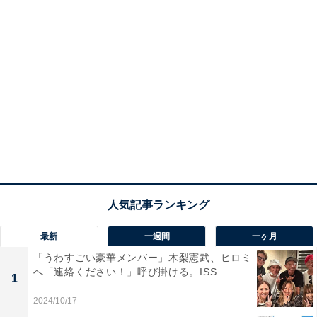
最新
一週間
一ヶ月
「うわすごい豪華メンバー」木梨憲武、ヒロミ
へ「連絡ください！」呼び掛ける。ISS...
1
2024/10/17