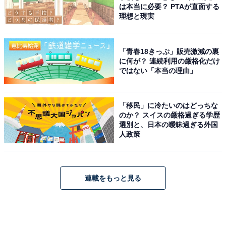
は本当に必要？ PTAが直面する
理想と現実
「青春18きっぷ」販売激減の裏
に何が？ 連続利用の厳格化だけ
ではない「本当の理由」
「移民」に冷たいのはどっちな
のか？ スイスの厳格過ぎる学歴
選別と、日本の曖昧過ぎる外国
人政策
連載をもっと見る