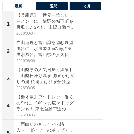
最新
一週間
一ヶ月
【兵庫県】「世界一忙しいラ
【三重
ーメン」に、龍野の城下町を
「鈴鹿天
1
1
再現したSAも。山陽自動車
は100
道...
2026/08/04
2026/08/0
立山連峰と富山湾を望む展望
「ミニオ
風呂に、水深333mの海洋深
ッグ！ 
2
2
層水風呂。富山県の人気日
ど、夏限
帰...
2026/08/06
2026/08/0
【山梨県の人気日帰り温泉】
ステラ
「山梨日帰り温泉 源泉かけ流
詰め放題
3
3
しの湯 桜湯」は源泉かけ流...
00円で「
2026/08/05
2026/08/0
【栃木県】アウトレット近く
【埼玉
のSAに、600㎡の広々ドッグ
「行田天
4
4
ランも！ 東北自動車道の...
は和の
が...
2026/08/05
2026/08/0
「面白いのあったから購
【石川
入〜」ダイソーのポップアッ
湯】「天
5
5