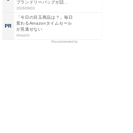
プランドリーバッグが話
賀ゆめ
題。“さま...
お...
2026/08/03
2026/08/0
「今日の目玉商品は？」毎日
シェア別荘
変わるAmazonタイムセール
wners
PR
PR
が見逃せない
Amazon
COCO VIL
Recommended by