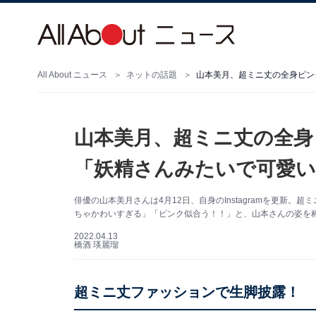
All About ニュース
ネットの話題
山本美月、超ミニ丈の全身ピン
山本美月、超ミニ丈の全身
「妖精さんみたいで可愛い
俳優の山本美月さんは4月12日、自身のInstagramを更新
ちゃかわいすぎる」「ピンク似合う！！」と、山本さんの姿を
2022.04.13
橋酒 瑛麗瑠
超ミニ丈ファッションで生脚披露！