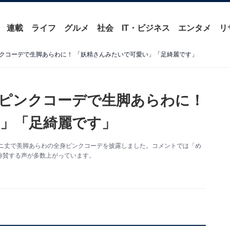
連載
ライフ
グルメ
社会
IT・ビジネス
エンタメ
リ
クコーデで生脚あらわに！ 「妖精さんみたいで可愛い」「足綺麗です」
ピンクコーデで生脚あらわに！
」「足綺麗です」
。超ミニ丈で美脚あらわの全身ピンクコーデを披露しました。コメントでは「め
称賛する声が多数上がっています。