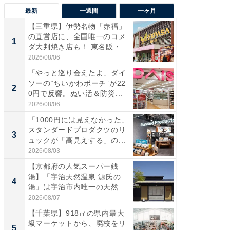
最新
一週間
一ヶ月
【三重県】伊勢名物「赤福」
【兵庫
の直営店に、全国唯一のコメ
ーメン
1
1
ダ大判焼き店も！ 東名阪・
再現した
伊...
道...
2026/08/06
2026/08/0
「やっと巡り会えたよ」ダイ
【三重
ソーの“ちいかわポーチ”が22
の直営
2
2
0円で反響。ぬい活＆防災...
ダ大判焼
伊...
2026/08/06
2026/08/0
「1000円には見えなかった」
【千葉県
スタンダードプロダクツのリ
級マー
3
3
ュックが「高見えする」の...
ノベし
ー...
2026/08/03
2026/08/0
【京都府の人気スーパー銭
ステラ
湯】「宇治天然温泉 源氏の
詰め放題
4
4
湯」は宇治市内唯一の天然温
00円で「
泉と...
2026/08/07
2026/08/0
【千葉県】918㎡の県内最大
立山連
級マーケットから、廃校をリ
風呂に、
5
5