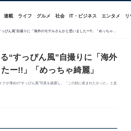
連載
ライフ
グルメ
社会
IT・ビジネス
エンタメ
リ
蛯原友里、42歳の美しすぎる“すっぴん風”自撮りに「海外のモデルさんかと思いましたー!!」「めっちゃ綺麗」
ぎる“すっぴん風”自撮りに「海外
たー!!」「めっちゃ綺麗」
新。メイクが薄めの“すっぴん風”写真を披露し、「この顔に産まれたかった」と反