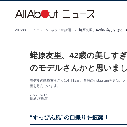
All About ニュース
ネットの話題
蛯原友里、42歳の美しす
のモデルさんかと思いまし
モデルの蛯原友里さんは4月12日、自身のInstagramを更
響を呼んでいます。
2022.04.12
橋酒 瑛麗瑠
“すっぴん風”の自撮りを披露！