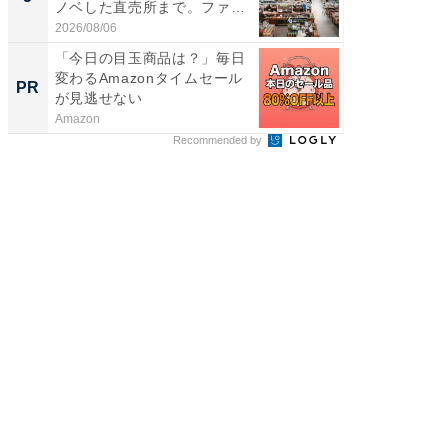
ノベした直売所まで。ファ
層水風
ー...
帰...
2026/08/06
2026/08/0
「今日の目玉商品は？」毎日
シェア別荘
変わるAmazonタイムセール
wners
PR
PR
が見逃せない
Amazon
COCO VIL
Recommended by