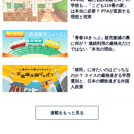
学校も…「こども110番の家」
は本当に必要？ PTAが直面する
理想と現実
「青春18きっぷ」販売激減の裏
に何が？ 連続利用の厳格化だけ
ではない「本当の理由」
「移民」に冷たいのはどっちな
のか？ スイスの厳格過ぎる学歴
選別と、日本の曖昧過ぎる外国
人政策
連載をもっと見る