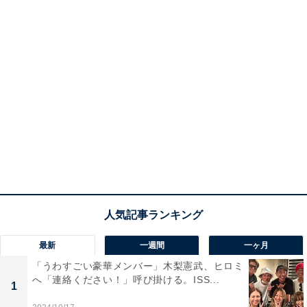
最新
一週間
一ヶ月
「うわすごい豪華メンバー」木梨憲武、ヒロミ
へ「連絡ください！」呼び掛ける。ISS...
1