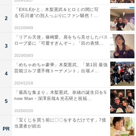
2024/10/17
「EXILEかと」木梨憲武＆ヒロミの間に写
る“石川遼”の別人っぷりにファン騒然！...
2
2022/09/09
「リアル天使」篠崎愛、肩をちら見せしたバス
ローブ姿に「可愛すぎんぞ～」「目の表情...
3
2023/03/03
「めちゃめちゃ豪華」木梨憲武、「第1回 最強
芸能ゴルフ選手権トーナメント」出場メ...
4
2024/12/18
「最高な集まり」木梨憲武、奈緒の誕生日をS
now Man・深澤辰哉＆光石研と祝福...
5
2025/02/20
「宝くじを買う前に〇〇をするだけです」7億
当選者が続出
PR