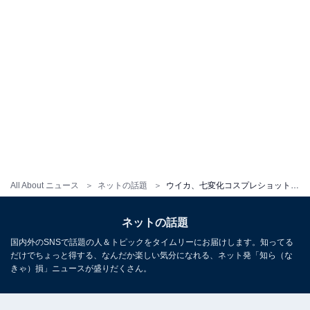
All About ニュース
ネットの話題
ウイカ、七変化コスプレショット公開！ 「はいからさんが通る…可愛い」「何色にも染まれる」の声
ネットの話題
国内外のSNSで話題の人＆トピックをタイムリーにお届けします。知ってる
だけでちょっと得する、なんだか楽しい気分になれる、ネット発「知ら（な
きゃ）損」ニュースが盛りだくさん。