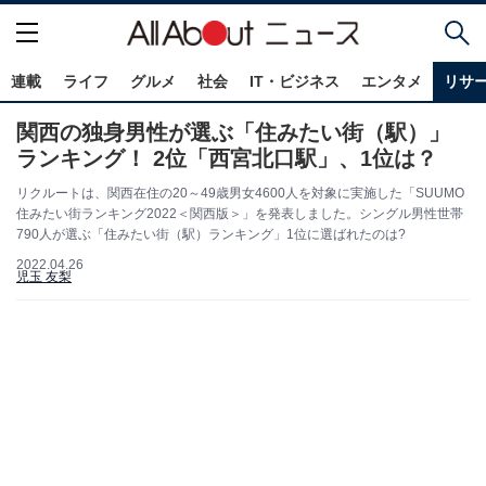
連載
ライフ
グルメ
社会
IT・ビジネス
エンタメ
リサ
関西の独身男性が選ぶ「住みたい街（駅）」
ランキング！ 2位「西宮北口駅」、1位は？
リクルートは、関西在住の20～49歳男女4600人を対象に実施した「SUUMO
住みたい街ランキング2022＜関西版＞」を発表しました。シングル男性世帯
790人が選ぶ「住みたい街（駅）ランキング」1位に選ばれたのは?
2022.04.26
児玉 友梨