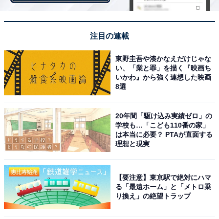
梅田駅、北新地駅
注目の連載
本調査では、「駅すぱぁと」の路線図で、複数の駅が
東野圭吾や湊かなえだけじゃな
「地下通路／連絡通路でつながっている」と表示されて
い、「業と罪」を描く『映画ち
いる場合には同じ駅として集計。回答時に最も多く選択
いかわ』から強く連想した映画
8選
され、得点数が高かった路線・駅を代表駅として表示し
ています。
20年間「駆け込み実績ゼロ」の
学校も…「こども110番の家」
は本当に必要？ PTAが直面する
＞10位までの全ランキング結果を見る
理想と現実
【要注意】東京駅で絶対にハマ
【おすすめ記事】
る「最遠ホーム」と「メトロ乗
り換え」の絶望トラップ
・
関西の女性が選ぶ「住みたい街（駅）」ランキング！ 2