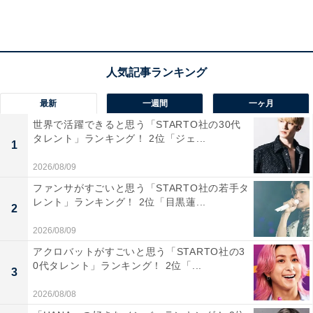
2位「西宮北口駅」
最新
一週間
一ヶ月
世界で活躍できると思う「STARTO社の30代
兵庫県西宮市に位置する「西宮北口駅」。阪急電鉄神戸
タレント」ランキング！ 2位「ジェ...
1
線と今津線の乗換駅で、主要駅へのアクセスが良好で
2026/08/09
す。駅直結の大型ショッピングモール「阪急西宮ガーデ
ファンサがすごいと思う「STARTO社の若手タ
ンズ」には約270店舗が集積しています。
レント」ランキング！ 2位「目黒蓮...
2
2026/08/09
アクロバットがすごいと思う「STARTO社の3
0代タレント」ランキング！ 2位「...
3
2026/08/08