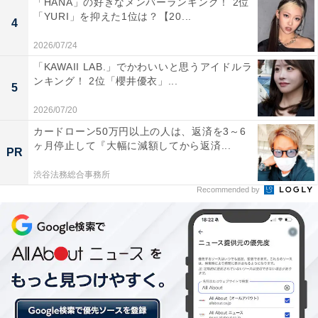
「HANA」の好きなメンバーランキング！ 2位
「YURI」を抑えた1位は？【20...
4
2026/07/24
「KAWAII LAB.」でかわいいと思うアイドルラ
ンキング！ 2位「櫻井優衣」...
5
2026/07/20
カードローン50万円以上の人は、返済を3～6
ヶ月停止して『大幅に減額してから返済...
PR
1位「梅田駅」（※）
渋谷法務総合事務所
Recommended by
大阪府大阪市北区に位置する「梅田駅」エリア。JR、阪
神電車、阪急電鉄、地下鉄など複数路線が利用できるた
め、各都市へのアクセスが良好です。周辺には百貨店や
大型商業施設が充実。たこ焼きや串カツなど、大阪府の
ご当地グルメを満喫できる飲食店も多くあります。
※梅田駅：梅田駅、大阪駅、大阪梅田駅、東梅田駅、西