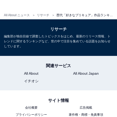
「ふたりはプリキュアは、ここから伝説がはじまったた
All About ニュース
リサーチ
歴代「好きなプリキュア」作品ランキング！ 2位『ふたりはプリキュアMax Heart』、1位は？
め、絶対に欠かせないと思います。そして、初代のプリ
キュアのアクション多い動きが大好きです。まさに戦う
リサーチ
かっこいい少女という感じです（30代女性）」
編集部が独自目線で調査したトピックスをはじめ、最新のリリース情報、ト
レンドに関するランキングなど、世の中で注目を集めている話題をお知らせ
しています。
今回のランキングの結果、初期の頃の作品の人気が比較
的高いことが分かりました。あなたはどのプリキュアシ
リーズが好きですか？
関連サービス
All About
All About Japan
イチオシ
＞次ページ：19位までのランキング結果
サイト情報
会社概要
広告掲載
【おすすめ記事】
プライバシーポリシー
著作権・商標・免責事項
・