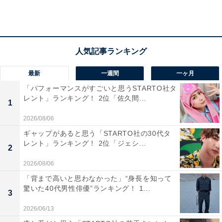
最新
一週間
一ヶ月
「パフォーマンスがすごいと思うSTARTO社タ
レント」ランキング！ 2位「佐久間...
1
2026/08/06
ギャップがあると思う「STARTO社の30代タ
レント」ランキング！ 2位「ジェシ...
2
2026/08/06
第3位（同率）：『ふたりはプリキュア Splash
「背まで高いと思わなかった」“身長を知って
驚いた40代男性俳優”ランキング！ 1...
Star』49票
3
2026/06/13
もう1つの3位ランクインは、シリーズ3作目の『ふたり