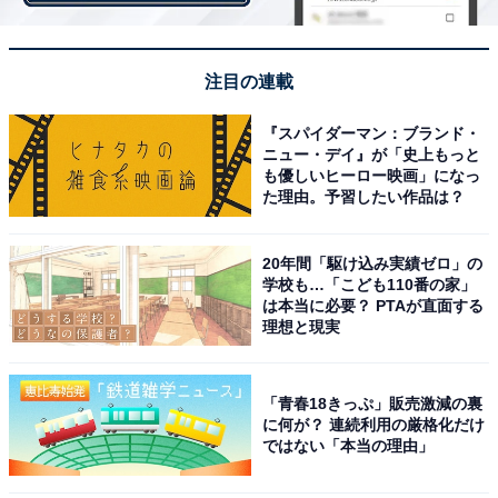
注目の連載
『スパイダーマン：ブランド・
第2位：『ふたりはプリキュアMax Heart』69票
ニュー・デイ』が「史上もっと
も優しいヒーロー映画」になっ
た理由。予習したい作品は？
2位には1作目からの続編を描いた『ふたりはプリキュア
Max Heart』がランクイン。
20年間「駆け込み実績ゼロ」の
学校も…「こども110番の家」
「恋愛模様も描かれていてそちらも気になったため（20
は本当に必要？ PTAが直面する
理想と現実
代女性）」「自分が初めて見たプリキュアシリーズだか
ら。はじめは距離があったひかりと、なぎさとほのかと
の絆が育っていくところが特に好き（20代女性）」とい
「青春18きっぷ」販売激減の裏
に何が？ 連続利用の厳格化だけ
ったストーリーに惹かれた声や、「当時子供が大好きで
ではない「本当の理由」
一緒に見てて楽しかったから（40代女性）」とお子さん
がきっかけで好きになったという方もいました。