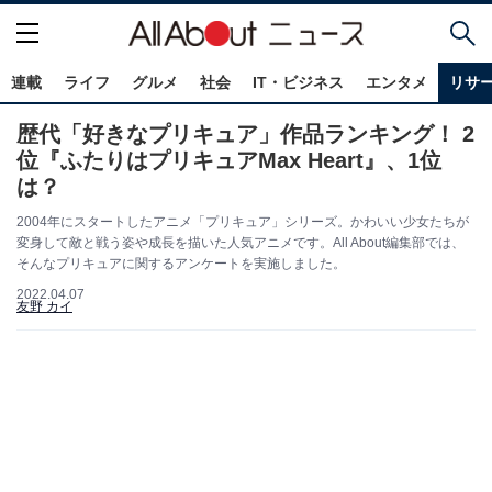
連載
ライフ
グルメ
社会
IT・ビジネス
エンタメ
リサ
歴代「好きなプリキュア」作品ランキング！ 2
位『ふたりはプリキュアMax Heart』、1位
は？
2004年にスタートしたアニメ「プリキュア」シリーズ。かわいい少女たちが
変身して敵と戦う姿や成長を描いた人気アニメです。All About編集部では、
そんなプリキュアに関するアンケートを実施しました。
2022.04.07
友野 カイ