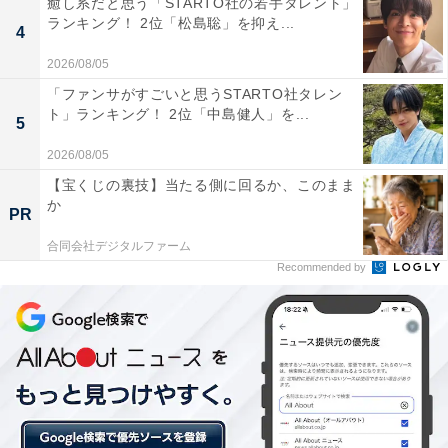
癒し系だと思う「STARTO社の若手タレント」
はプリキュア Splash Star』。元気で明るい日向咲（ひゅ
ランキング！ 2位「松島聡」を抑え...
4
うがさき）が主人公を務める作品です。
2026/08/05
「ファンサがすごいと思うSTARTO社タレン
「どのプリキュアもキラキラして魅力的なため。変身前
ト」ランキング！ 2位「中島健人」を...
5
の姿も好きだから（30代女性）」や「敵が仲間になるの
2026/08/05
が新鮮だったから（20代）」などのコメントが集まりま
【宝くじの裏技】当たる側に回るか、このまま
した。
か
PR
合同会社デジタルファーム
Recommended by