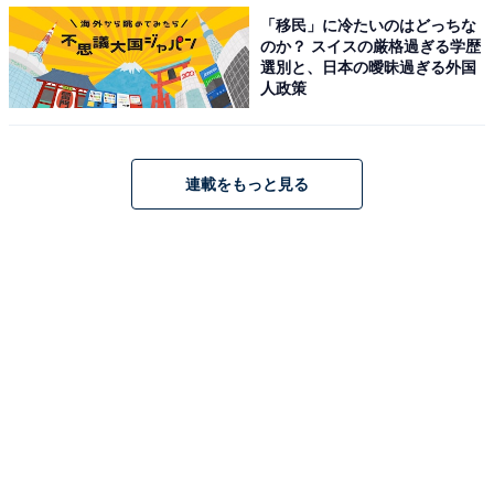
「移民」に冷たいのはどっちな
のか？ スイスの厳格過ぎる学歴
選別と、日本の曖昧過ぎる外国
人政策
第1位：『ふたりはプリキュア』123票
そして、1位に輝いたのは記念すべきシリーズ1作目の
『ふたりはプリキュア』でした！ 選んだ人からは以下の
連載をもっと見る
ようなコメントが寄せられました。
「初代は白黒のカラーリングが斬新で、戦い方も肉弾戦
中心で大好き（20代女性）」
「ふたりはプリキュアは最初に見たときにバトルが予想
外に熱く驚きました（30代女性）」
「開始当時は普通の学生が悪者を退治する設定が衝撃的
だった（30代男性）」