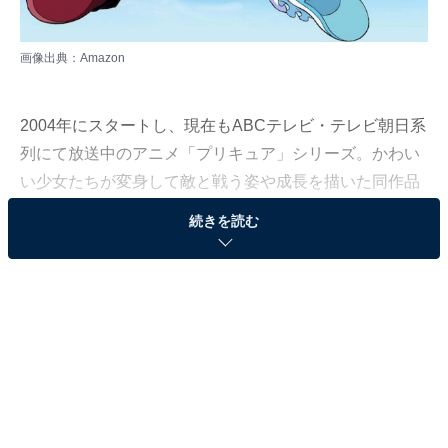
画像出典：
Amazon
2004年にスタートし、現在もABCテレビ・テレビ朝日系
列にて放送中のアニメ「プリキュア」シリーズ。かわい
い少女たちが変身して敵と戦う姿や成長を描いた同作品
は、子どもから大人まで幅広い層に支持を受けていま
続きを読む
す。
そこで今回、All About編集部では3月8～31日の間、10～
60代の男女250人を対象に「プリキュア」に関するアン
ケートを実施。本記事では、全19作品の中から最もお気
に入りのシリーズを選んでもらった、歴代好きなプリキ
ュアシリーズランキングを紹介します！