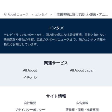
All About ニュース
エンタメ
「菅田将暉に演じてほしい漫画・アニメのキャラクター」3選！ 『鬼滅の刃』『ワンピース』の人気キャラも
エンタメ
テレビドラマのレポートから、国内外の気になる音楽事情、意外と知らない
映画業界や作品の考察、話題のスポーツニュースまで、旬のエンタメ情報を
幅広くお届けしています。
狗窩座（出典：
『鬼滅の刃』公式サイト
）
関連サービス
菅田将暉さんにぴったりとの声が挙がったのは、『鬼滅
All About
All About Japan
の刃』で“上弦の参”の数字を与えられた最上級の鬼・猗
イチオシ
窩座でした！ 中性的な顔立ちと、細身ながらも筋肉質な
体格といった狗窩座の外見は、まさに菅田さんにぴった
りの印象。無限列車編で要の人物となる、炎柱・煉獄杏
サイト情報
寿郎を倒した鬼としても有名です。また、武器は使わず
会社概要
広告掲載
拳だけという戦闘スタイルや、実は大事な父と恋人を失
プライバシーポリシー
著作権・商標・免責事項