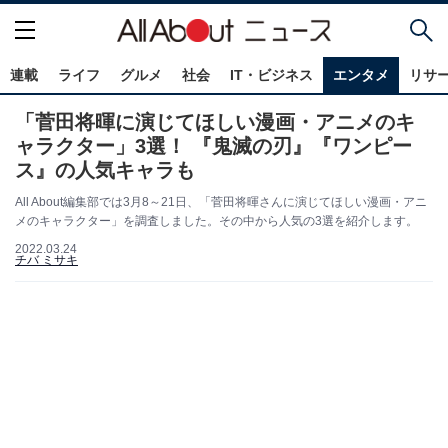
連載
ライフ
グルメ
社会
IT・ビジネス
エンタメ
リサ
「菅田将暉に演じてほしい漫画・アニメのキ
ャラクター」3選！ 『鬼滅の刃』『ワンピー
ス』の人気キャラも
All About編集部では3月8～21日、「菅田将暉さんに演じてほしい漫画・アニ
メのキャラクター」を調査しました。その中から人気の3選を紹介します。
2022.03.24
チバ ミサキ