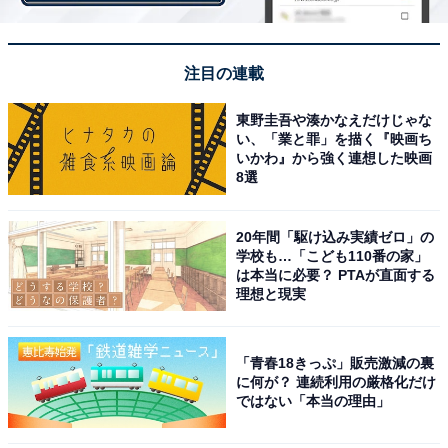
演じるところが見てみたい！ との声が挙がったのは、
注目の連載
『ワンピース』の主人公・モンキー・D・ルフィー。子
供の頃に赤髪の海賊・シャンクスから預かった麦わら帽
東野圭吾や湊かなえだけじゃな
い、「業と罪」を描く『映画ち
子がトレードマークで、夢は〝偉大なる航路〟（グラン
いかわ』から強く連想した映画
ドライン）を制覇し、〝海賊王〟になること。そんな自
8選
由で仲間想いの海賊ルフィーに、菅田将暉さんの個性的
な雰囲気がぴったりと感じるファンも多いようです。
20年間「駆け込み実績ゼロ」の
学校も…「こども110番の家」
は本当に必要？ PTAが直面する
理想と現実
「ルフィを演じられそうなのは菅田将暉しかいないと思
うから」「主人公の明るさや力強さを表現してくれそ
う」「やんちゃな感じと夢を語るところがはまり役だと
「青春18きっぷ」販売激減の裏
に何が？ 連続利用の厳格化だけ
思う」などの回答理由が聞かれました。
ではない「本当の理由」