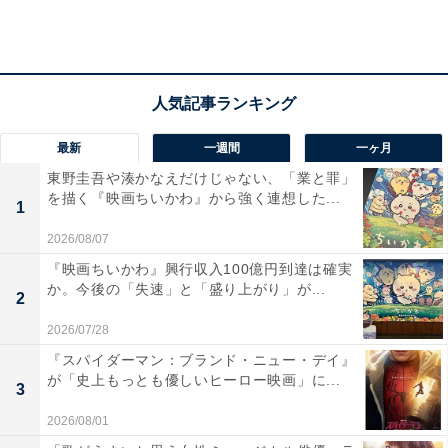
そう」などの意見が寄せられました。
最新
一週間
一ヶ月
東野圭吾や湊かなえだけじゃない、「業と罪」
を描く『映画ちいかわ』から強く連想した...
1
2026/08/07
『映画ちいかわ』興行収入100億円到達は確実
か。今後の「失速」と「盛り上がり」が...
2
2026/07/28
『スパイダーマン：ブランド・ニュー・デイ』
が「史上もっとも優しいヒーロー映画」に...
3
「ルフィー」（ワンピース）
2026/08/01