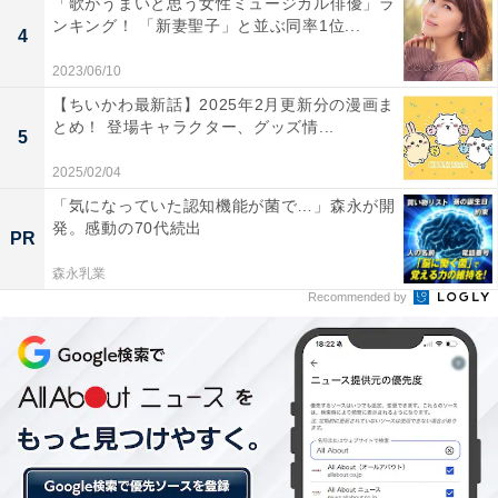
「歌がうまいと思う女性ミュージカル俳優」ラ
ンキング！ 「新妻聖子」と並ぶ同率1位...
4
2023/06/10
【ちいかわ最新話】2025年2月更新分の漫画ま
とめ！ 登場キャラクター、グッズ情...
5
2025/02/04
「気になっていた認知機能が菌で…」森永が開
発。感動の70代続出
PR
森永乳業
Recommended by
『ONE PIECE 100』（画像出典：
Amazon
）​​​​​​