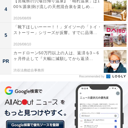
【宮城県の穴場日帰り温泉】「晴れ温泉」は1
00％源泉掛け流しの天然混合泉を楽しめ...
4
2026/08/09
「靴下ほしいーーー！！」ダイソーの「トイ・
ストーリー」シリーズが反響。すでに品薄...
5
View this post on Instagram
2026/08/10
カードローン50万円以上の人は、返済を3～6
ヶ月停止して『大幅に減額してから返済...
PR
渋谷法務総合事務所
Recommended by
A post shared by ひよ子本舗吉野堂 (@hiyokohonpoyoshinodo)