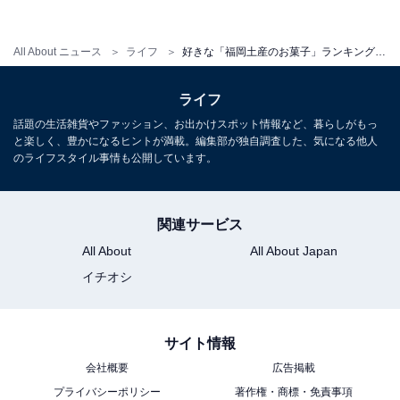
All About ニュース
ライフ
好きな「福岡土産のお菓子」ランキング！ 3位は福太郎の「めんべい」、ではTOP2は？
第1位：博多通りもん／明月堂
ライフ
話題の生活雑貨やファッション、お出かけスポット情報など、暮らしがもっ
と楽しく、豊かになるヒントが満載。編集部が独自調査した、気になる他人
のライフスタイル事情も公開しています。
関連サービス
All About
All About Japan
イチオシ
View this post on Instagram
サイト情報
会社概要
広告掲載
プライバシーポリシー
著作権・商標・免責事項