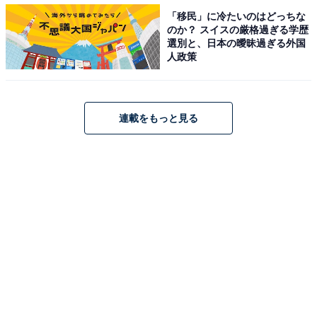
たくさんあるのでしょうが、名菓ひよ子は知らない人は
「移民」に冷たいのはどっちな
いないと思います。家族みんなが大好きなお菓子で、見
のか？ スイスの厳格過ぎる学歴
た目も可愛いです（49歳女性／新潟県）」など、もらっ
選別と、日本の曖昧過ぎる外国
人政策
てもあげても間違いないお土産、との声が集まりまし
た。
連載をもっと見る