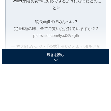
Twitterが縦長表示に対応できるようになったとのこ
と✨
縦長画像の
#めんべい
?
定番6種の味、全てご覧いただけていますか？?
pic.twitter.com/fyaJSVzgIh
— 福太郎 めんべい【公式】＠めんべいハタチおめ
でとう (@Fukutaro_Menbei)
May 6, 2021
続きを読む
産地にこだわっためんたいこを作る山口油屋福太郎の
「めんたい」を使用し、海鮮のうま味を凝縮した新感覚
のせんべい「めんべい」が第3位にランクインしまし
た。
回答者からは、「明太子のおせんべいで、味付けが美味
しくて、他では買えないから（52歳女性／長野県）」