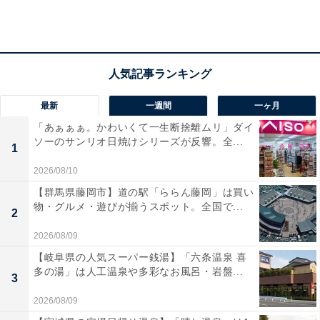
最新
一週間
一ヶ月
「あぁぁぁ。かわいくて一生断捨離ムリ」ダイ
ソーのサンリオ日焼けシリーズが反響。全...
1
2026/08/10
【群馬県藤岡市】道の駅「ららん藤岡」は買い
第2位：名菓ひよ子／ひよ子
物・グルメ・遊びが揃うスポット。全国で...
2
2026/08/09
【岐阜県の人気スーパー銭湯】「六条温泉 喜
多の湯」は人工温泉や多彩なお風呂・岩盤...
3
2026/08/09