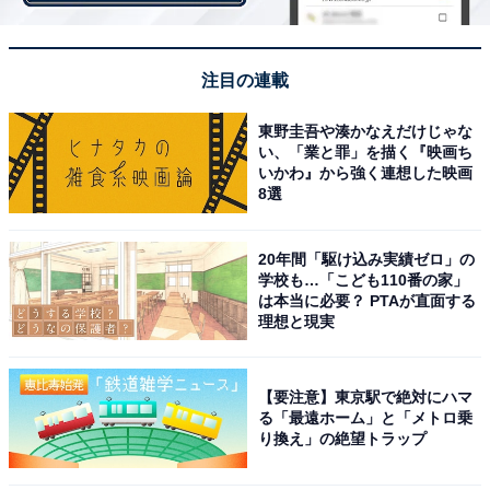
第2位は「名菓ひよ子」でした。ひよ子の形が愛らしい
まんじゅう「ひよ子」は、幅広い世代に愛され続ける超
ロングセラー商品です。
注目の連載
回答者からは、「甘さと、香ばしい皮が美味しい（67歳
東野圭吾や湊かなえだけじゃな
い、「業と罪」を描く『映画ち
男性／千葉県）」「甘すぎず日本茶に合う（29歳女性／
いかわ』から強く連想した映画
神奈川県）」「ひよこの形をした皮の中の白あんが和菓
8選
子のあんらしくない。ふわふわさくさくしていて和菓子
が苦手であった小さい頃からひよ子饅頭が大好きでした
20年間「駆け込み実績ゼロ」の
（63歳女性／徳島県）」などの声が寄せられました。
学校も…「こども110番の家」
は本当に必要？ PTAが直面する
理想と現実
さらに、「福岡と言えばコレ！ 嫌う人を見た事が無い素
晴らしいお菓子だと思います（36歳男性／兵庫県）」
【要注意】東京駅で絶対にハマ
「ひよこの形がかわいらしく、見ても喜ばれるし食べて
る「最遠ホーム」と「メトロ乗
も喜ばれる定番のお土産なので、買って帰ると、間違い
り換え」の絶望トラップ
がない（34歳男性／福島県）」「美味しいものは他にも