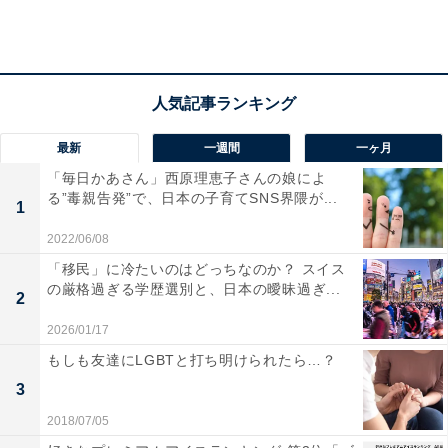
療従事者の活躍に影響されたものと推察されます。
最新
一週間
一ヶ月
「毎日かあさん」西原理恵子さんの娘によ
る”毒親告発”で、日本の子育てSNS界隈が...
1
2022/06/08
「移民」に冷たいのはどっちなのか？ スイス
の厳格過ぎる学歴選別と、日本の曖昧過ぎ...
2
2026/01/17
もしも友達にLGBTと打ち明けられたら…？
3
小・中学生で比較すると、男女とも多彩なライン
2018/07/05
ナップに