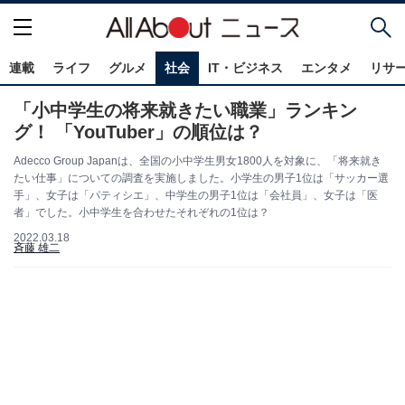
連載
ライフ
グルメ
社会
IT・ビジネス
エンタメ
リサ
「小中学生の将来就きたい職業」ランキン
グ！ 「YouTuber」の順位は？
Adecco Group Japanは、全国の⼩中学⽣男⼥1800人を対象に、「将来就き
たい仕事」についての調査を実施しました。小学生の男子1位は「サッカー選
手」、女子は「パティシエ」、中学生の男子1位は「会社員」、女子は「医
者」でした。小中学生を合わせたそれぞれの1位は？
2022.03.18
斉藤 雄二