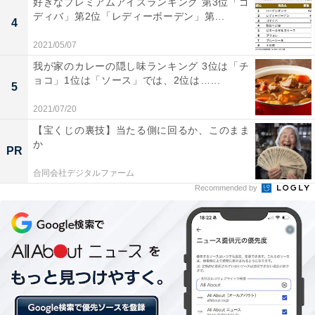
好きなプレミアムアイスランキング 第3位「ゴ
ディバ」第2位「レディーボーデン」第...
4
次に小学生の男女別結果です。男子のTOP3、3位は「野
2021/05/07
球選手」（6.5％）、2位は「YouTuber」（8.5％）、1位
我が家のカレーの隠し味ランキング 3位は「チ
は「サッカー選手」（9.3％）でした。
ョコ」1位は「ソース」では、2位は…...
5
2021/07/20
【宝くじの裏技】当たる側に回るか、このまま
か
PR
合同会社デジタルファーム
Recommended by
小学生 男子TOP3
女子は、3位「先生」（6.3％）、2位「看護師」
（7.2％）、1位「パティシエ（お菓子職人）」