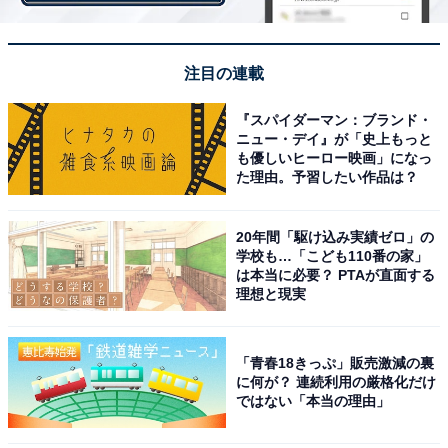
（20.5％）でした。
注目の連載
『スパイダーマン：ブランド・
ニュー・デイ』が「史上もっと
も優しいヒーロー映画」になっ
た理由。予習したい作品は？
小学生 女子TOP3
20年間「駆け込み実績ゼロ」の
学校も…「こども110番の家」
は本当に必要？ PTAが直面する
中学生の男女別を見ると、男子は3位「公務員」
理想と現実
（4.7％）、2位「エンジニア・プログラマー」
（8.3％）、1位「会社員（サラリーマン）」（8.7％）で
「青春18きっぷ」販売激減の裏
す。
に何が？ 連続利用の厳格化だけ
ではない「本当の理由」