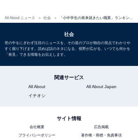
中学生 女子TOP3
All About ニュース
社会
「小中学生の将来就きたい職業」ランキング！ 「YouTuber」の順位は？
社会
男子は小学生から中学生に上がるにつれ、堅実な職業が
多くランクインしていきます。小学生に人気だった
世の中をにぎわず注目のニュースを、その道のプロが独自の視点でわかりや
すく掘り下げます。読めば話のネタになる、視野が広がる、いつでも何かを
「YouTuber」も、中学生では5位までランクダウンし、
「発見」できる情報をお伝えします。
代わりに「公務員」が順位を上げています。
関連サービス
一方、女子のTOP4が小中ともに変化していないところ
All About
All About Japan
も注目です。また、女子は中学生になるとデザイナーや
イチオシ
栄養士、声優、服飾など多様な職種がランクインしてい
ます。
サイト情報
会社概要
広告掲載
プライバシーポリシー
著作権・商標・免責事項