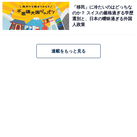
「移民」に冷たいのはどっちな
のか？ スイスの厳格過ぎる学歴
選別と、日本の曖昧過ぎる外国
人政策
中学生 男子TOP3
連載をもっと見る
女子は、同率2位が「看護師」「パティシエ（お菓子職
人）」「先生」（6.3%）、1位が「医者」（9.0%）とな
っています。