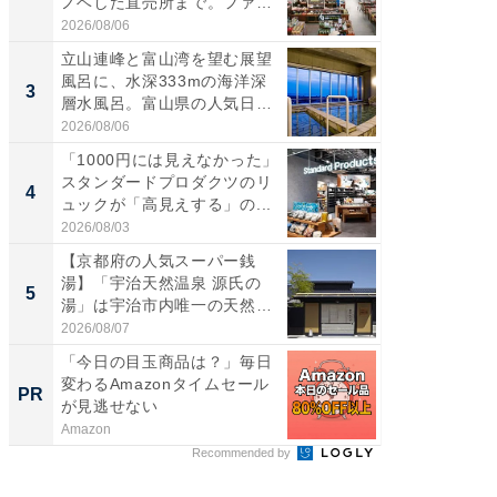
ノベした直売所まで。ファ
ダ大判焼
ー...
伊...
2026/08/06
2026/08/0
立山連峰と富山湾を望む展望
【千葉県
風呂に、水深333mの海洋深
級マー
3
3
層水風呂。富山県の人気日
ノベし
帰...
ー...
2026/08/06
2026/08/0
「1000円には見えなかった」
立山連
スタンダードプロダクツのリ
風呂に、
4
4
ュックが「高見えする」の...
層水風
帰...
2026/08/03
2026/08/0
【京都府の人気スーパー銭
「これ
湯】「宇治天然温泉 源氏の
ダイソ
5
5
湯」は宇治市内唯一の天然温
リーバ
泉と...
わ...
2026/08/07
2026/08/0
「今日の目玉商品は？」毎日
シェア別荘
変わるAmazonタイムセール
wners
PR
PR
が見逃せない
Amazon
COCO VIL
Recommended by