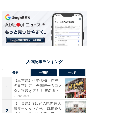
最新
一週間
一ヶ月
【三重県】伊勢名物「赤福」
【兵庫
の直営店に、全国唯一のコメ
ーメン
1
1
ダ大判焼き店も！ 東名阪・
再現した
伊...
道...
2026/08/06
2026/08/0
【千葉県】918㎡の県内最大
【三重
級マーケットから、廃校をリ
の直営
2
2