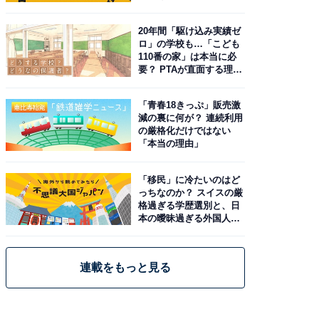
20年間「駆け込み実績ゼ
ロ」の学校も…「こども
110番の家」は本当に必
要？ PTAが直面する理想
と現実
「青春18きっぷ」販売激
減の裏に何が？ 連続利用
の厳格化だけではない
「本当の理由」
「移民」に冷たいのはど
っちなのか？ スイスの厳
格過ぎる学歴選別と、日
本の曖昧過ぎる外国人政
策
連載をもっと見る