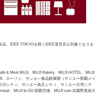
IDEE TOKYOを除くIDEE直営店も対象となりま
Meal MUJI、MUJI Bakery、MUJI HOTEL、MUJI
TELIER MUJI、ローソン、サンエ―食品館展開（サンエー那覇メイ
石川シティ、サンエー為又シティ、サンエー大湾シテ
rair、MUJI to GO 那覇空港、MUJI com 武蔵野美術大