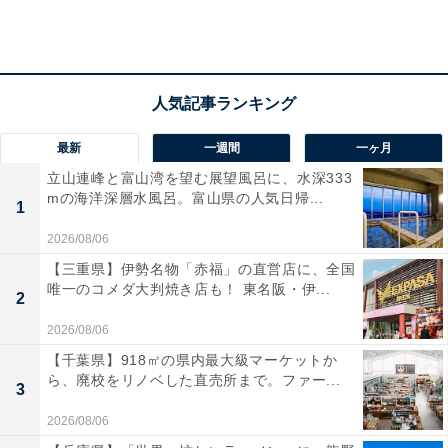
解凍は電子レンジで
最新
一週間
一ヶ月
立山連峰と富山湾を望む展望風呂に、水深333
mの海洋深層水風呂。富山県の人気日帰...
1
2026/08/06
【三重県】伊勢名物「赤福」の直営店に、全国
唯一のコメダ大判焼き店も！ 東名阪・伊...
2
2026/08/06
【千葉県】918㎡の県内最大級マーケットか
ら、廃校をリノベした直売所まで。ファー...
3
2026/08/06