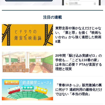
注目の連載
東野圭吾や湊かなえだけじゃな
い、「業と罪」を描く『映画ち
いかわ』から強く連想した映画
桜色の美しさと、桜の香りに癒やされる桜のロー
8選
ルケーキ
20年間「駆け込み実績ゼロ」の
個包装の袋を開けると、ふわ～っと香ってくるほのかな
学校も…「こども110番の家」
は本当に必要？ PTAが直面する
桜の香り。一気に春気分が高まります。
理想と現実
「青春18きっぷ」販売激減の裏
に何が？ 連続利用の厳格化だけ
ではない「本当の理由」