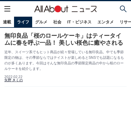
連載
ライフ
グルメ
社会
IT・ビジネス
エンタメ
リサ
無印良品「桜のロールケーキ」はティータイ
ムに春を呼ぶ一品！ 美しい桜色に癒やされる
近年、スイーツ系でもヒット商品が続々登場している無印良品。中でも季節
限定の物は、その季節ならではテイストが楽しめるとSNSでも話題になるも
のが多くあります。今回はそんな無印良品の季節限定商品の中から桜のロー
ルケーキを紹介します。
2022.02.22
矢野 きくの