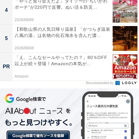
「やっと巡り会えたよ」ダイソーの“ちいかわ
ポーチ”が220円で反響。ぬい活＆防災...
4
2026/08/06
【和歌山県の人気日帰り温泉】「かつらぎ温泉
八風の湯」は名物の化石海水を含んだ濃...
5
2026/08/08
「え、こんなセールやってたの？」80％OFF
以上が続々登場！Amazonの本気が...
桜の花のエキスが生地に練り込まれている
PR
Amazon
Recommended by