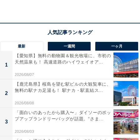
桜のロールケーキは4個入り
個包装なのでシェアもしやすく、フォークなどがない場
所で個包装に包んだまま手で持って食べられるのもうれ
最新
一週間
一ヶ月
しい点ですね。
【愛知県】無料の動物園＆観光牧場に、市初の
天然温泉も！ 高速道路のハイウェイオア...
1
容量は1個あたり約60gで、220kcal。桜の花のエキスを
2026/08/07
練り込んだ生地のロールケーキです。
【鹿児島県】桜島を望む駅ビルの大観覧車に、
無料の駅ナカ足湯も！ 駅ナカ・駅直結ス...
2
2026/08/08
「面白いのあったから購入〜」ダイソーのポッ
プアップランドリーバッグが話題。“さま...
3
2026/08/03