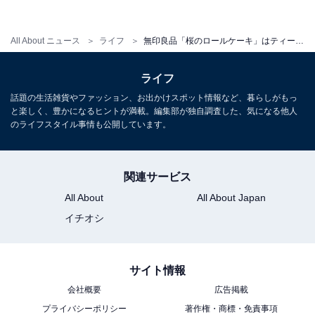
All About ニュース
ライフ
無印良品「桜のロールケーキ」はティータイムに春を呼ぶ一品！ 美しい桜色に癒やされる
ライフ
話題の生活雑貨やファッション、お出かけスポット情報など、暮らしがもっ
と楽しく、豊かになるヒントが満載。編集部が独自調査した、気になる他人
のライフスタイル事情も公開しています。
関連サービス
All About
All About Japan
きめ細かやでしっとりしているロールケーキの生地
イチオシ
桜の香りがする生地に包まれているクリームの量も絶
サイト情報
妙。たっぷり入ったクリームが主張しすぎるロールケー
会社概要
広告掲載
キが多い中、無印良品の桜のロールケーキは、桜の生地
プライバシーポリシー
著作権・商標・免責事項