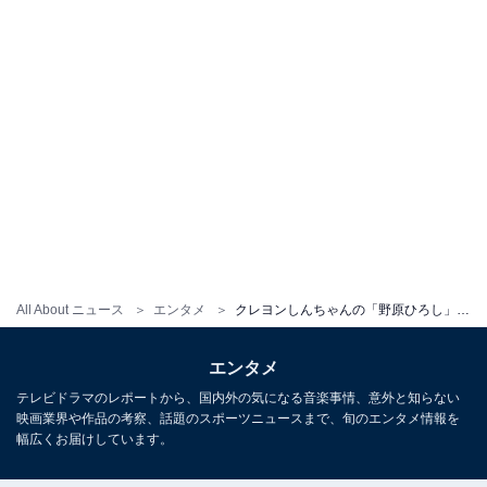
All About ニュース
エンタメ
クレヨンしんちゃんの「野原ひろし」を演じてほしい芸能人！ 阿部寛を抑えた1位は？
エンタメ
テレビドラマのレポートから、国内外の気になる音楽事情、意外と知らない
映画業界や作品の考察、話題のスポーツニュースまで、旬のエンタメ情報を
幅広くお届けしています。