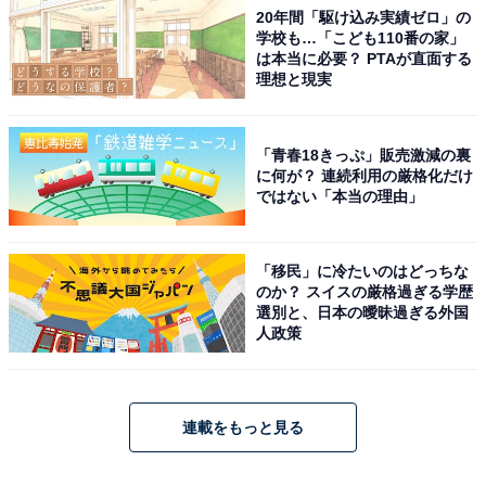
20年間「駆け込み実績ゼロ」の
学校も…「こども110番の家」
は本当に必要？ PTAが直面する
理想と現実
「青春18きっぷ」販売激減の裏
に何が？ 連続利用の厳格化だけ
ではない「本当の理由」
「移民」に冷たいのはどっちな
のか？ スイスの厳格過ぎる学歴
選別と、日本の曖昧過ぎる外国
人政策
連載をもっと見る