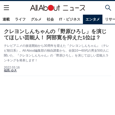
連載
ライフ
グルメ
社会
IT・ビジネス
エンタメ
リサ
クレヨンしんちゃんの「野原ひろし」を演じ
てほしい芸能人！ 阿部寛を抑えた1位は？
テレビアニメの放送開始から30周年を迎えた『クレヨンしんちゃん』（テレ
ビ朝日系）。All About編集部の独自調査から、全国10〜60代の男女500人に
聞いた、『クレヨンしんちゃん』の「野原ひろし」を演じてほしい芸能人ラ
ンキングを発表します！
2022.03.16
福島 ゆき