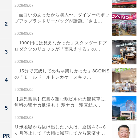
2026/08/07
「面白いのあったから購入〜」ダイソーのポッ
プアップランドリーバッグが話題。“さま...
2
2026/08/03
「1000円には見えなかった」スタンダードプ
ロダクツのリュックが「高見えする」の...
3
2026/08/03
「15分で完成してめちゃ楽しかった」3COINS
の「モールドールトレカケースキッ...
4
2026/08/05
【鹿児島県】桜島を望む駅ビルの大観覧車に、
無料の駅ナカ足湯も！ 駅ナカ・駅直結ス...
5
2026/08/08
リボ地獄から抜け出したい人は、返済を3～6
ヶ月停止して『大幅に減額してから返済す...
PR