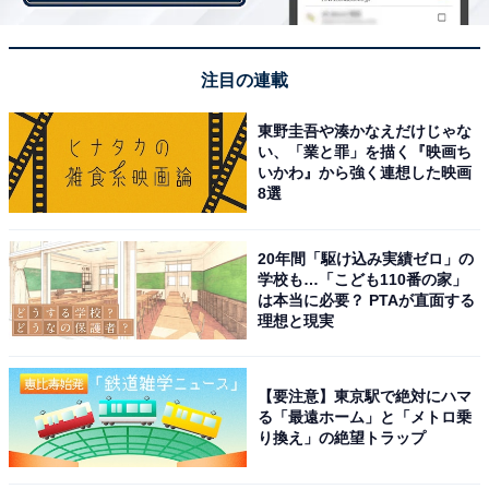
注目の連載
東野圭吾や湊かなえだけじゃな
い、「業と罪」を描く『映画ち
いかわ』から強く連想した映画
8選
20年間「駆け込み実績ゼロ」の
学校も…「こども110番の家」
は本当に必要？ PTAが直面する
理想と現実
【要注意】東京駅で絶対にハマ
る「最遠ホーム」と「メトロ乗
非正規社員の年収は「30代」で頭打ちに
り換え」の絶望トラップ