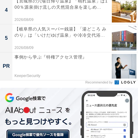
【宮城県の穴場日帰り温泉】「晴れ温泉」は1
1200円の55〜59歳まで、年齢と比例して賃金が上がって
00％源泉掛け流しの天然混合泉を楽しめ...
4
います。一方で女性は、329万6400円の50〜54歳がピー
2026/08/09
ク。また、30代からの賃金上昇が緩やかです。
【岐阜県の人気スーパー銭湯】「湯どころ み
のり」は「いけだゆげ温泉」や冷冷交代浴...
5
男女を比較すると、30代から年収の差が大きく開き始め
2026/08/09
ます。55〜59歳が年収差のピークとなり、その差は月14
事例から学ぶ『特権アクセス管理』
万9000円・年約179万円です。
PR
30代は役職がつき賃金の上がる男性が多い一方で、結婚
KeeperSecurity
Recommended by
や出産で離職する女性が増えるタイミング。女性比率の
高い職種の賃金が低い傾向にあるのも、年収差の要因と
して考えられます。
政府がさまざまな取り組みを行ってはいるものの、男女
の生活様式の違いもあり、差を縮めるには時間がかかる
かもしれません。