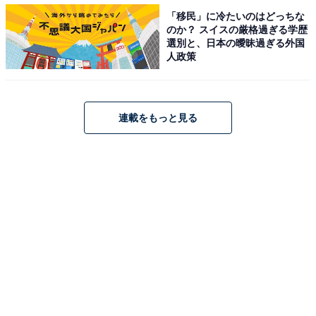
「移民」に冷たいのはどっちな
のか？ スイスの厳格過ぎる学歴
選別と、日本の曖昧過ぎる外国
人政策
連載をもっと見る
正規・非正規の平均中央値を比較
正規・非正規社員の平均中央値について、20代後半から
大きく差が出始めます。55〜59歳が賃金差のピークで
す。正社員は476万4000円で、それ以外（非正規社員な
ど）は254万6400円でした。