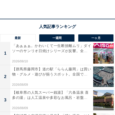
年代・男女別の年収は？ 30代から差が開く
最新
一週間
一ヶ月
「あぁぁぁ。かわいくて一生断捨離ムリ」ダイ
ソーのサンリオ日焼けシリーズが反響。全...
1
2026/08/10
【群馬県藤岡市】道の駅「ららん藤岡」は買い
物・グルメ・遊びが揃うスポット。全国で...
2
2026/08/09
【岐阜県の人気スーパー銭湯】「六条温泉 喜
年代・男女別の平均年収と年収中央値
多の湯」は人工温泉や多彩なお風呂・岩盤...
3
2026/08/09
年代・男女別の年収について、男性は平均年収が504万