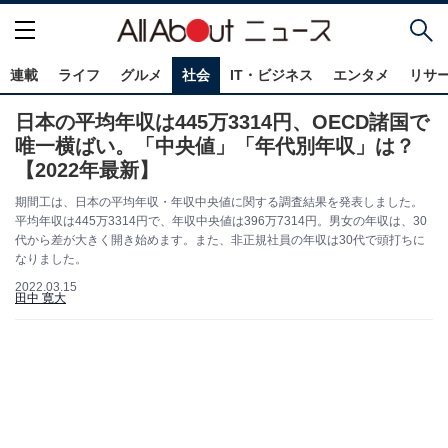
連載
ライフ
グルメ
社会
IT・ビジネス
エンタメ
リサ
日本の平均年収は445万3314円、OECD諸国で
唯一横ばい。「中央値」「年代別年収」は？
【2022年最新】
期間工は、日本の平均年収・年収中央値に関する調査結果を発表しました。
平均年収は445万3314円で、年収中央値は396万7314円。男女の年収は、30
代から差が大きく開き始めます。また、非正規社員の年収は30代で頭打ちに
なりました。
2022.03.15
田中 寛大