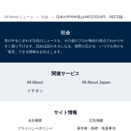
正社員・正職員の賃金は55〜59歳まで右肩上がりです
All About ニュース
社会
日本の平均年収は445万3314円、OECD諸国で唯一横ばい。「中央値」「年代別年収」は？【2022年最新】
が、非正規社員などの賃金は35〜39歳以降停滞していま
す。
社会
世の中をにぎわず注目のニュースを、その道のプロが独自の視点でわかりや
すく掘り下げます。読めば話のネタになる、視野が広がる、いつでも何かを
約20年間の「賃金伸び率」はほぼ横ばい
「発見」できる情報をお伝えします。
関連サービス
All About
All About Japan
イチオシ
サイト情報
会社概要
広告掲載
プライバシーポリシー
著作権・商標・免責事項