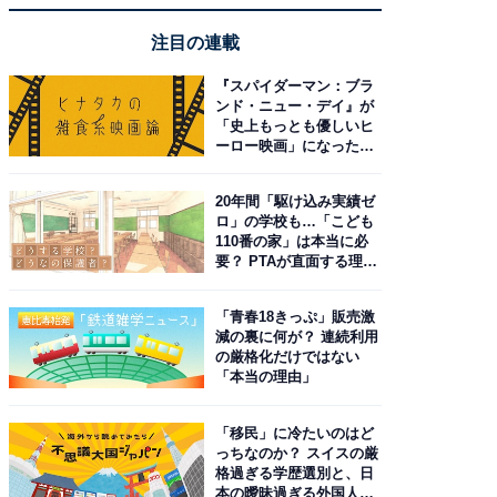
注目の連載
『スパイダーマン：ブラ
ンド・ニュー・デイ』が
「史上もっとも優しいヒ
ーロー映画」になった理
由。予習したい作品は？
20年間「駆け込み実績ゼ
ロ」の学校も…「こども
110番の家」は本当に必
要？ PTAが直面する理想
と現実
「青春18きっぷ」販売激
減の裏に何が？ 連続利用
の厳格化だけではない
「本当の理由」
「移民」に冷たいのはど
っちなのか？ スイスの厳
格過ぎる学歴選別と、日
本の曖昧過ぎる外国人政