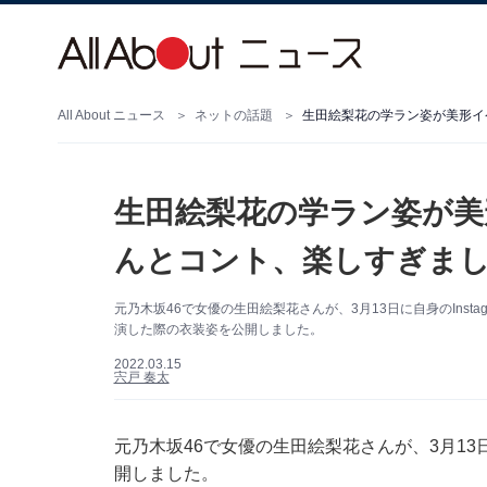
All About ニュース
ネットの話題
生田絵梨花の学ラン姿が美形イ
生田絵梨花の学ラン姿が美
んとコント、楽しすぎま
元乃木坂46で女優の生田絵梨花さんが、3月13日に自身のInst
演した際の衣装姿を公開しました。
2022.03.15
宍戸 奏太
元乃木坂46で女優の生田絵梨花さんが、3月13日
開しました。