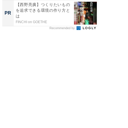
【西野亮廣】つくりたいもの
【西野
を追求できる環境の作り方と
刊『北
PR
PR
は
くか』
FINCHI on GOETHE
FINCHI o
Recommended by