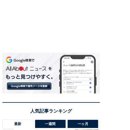
最新
一週間
一ヶ月