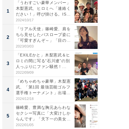
「うわすごい豪華メンバー」
「さす
木梨憲武、ヒロミへ「連絡く
は」高
1
1
ださい！」呼び掛ける。IS
災地を
S...
「カ...
2024/10/17
2026/08/0
「リアル天使」篠崎愛、肩を
「女の
ちら見せしたバスローブ姿に
介、バ
2
2
「可愛すぎんぞ～」「目の表
らのプレ
情...
愛...
2023/03/03
2026/08/0
「EXILEかと」木梨憲武＆ヒ
「脚が
ロミの間に写る“石川遼”の別
横川尚
3
3
人っぷりにファン騒然！...
ムキな姿
刃...
2022/09/09
2026/08/0
「めちゃめちゃ豪華」木梨憲
「え、
武、「第1回 最強芸能ゴルフ
芸人、2
4
4
選手権トーナメント」出場
エットに
メ...
2024/12/18
2026/08/0
篠崎愛、豊満な胸元あらわな
「脳がバ
セクシー写真に「大変けしか
装姿が話
5
5
らんです」「天下一の美女で
のお父さ
す...
2022/01/05
2026/08/0