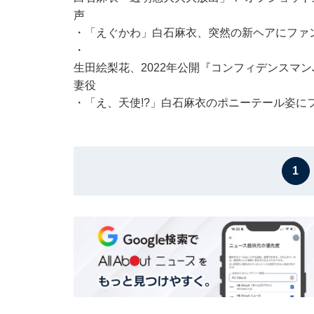
声
・
「えぐかわ」白石麻衣、突然の新ヘアにファ
・
生田絵梨花、2022年公開『コンフィデンスマン
妻役
・
「え、天使!?」白石麻衣のポニーテール姿に
1