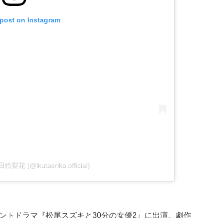
 post on Instagram
田絵梨花 (@ikutaerika.official)
ントドラマ『松尾スズキと30分の女優2』に出演。劇作