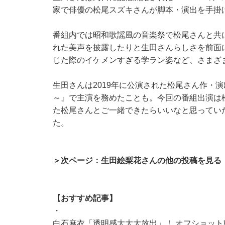
家で俳優の松尾スズキさんが脚本・演出を手掛
番組内では昭和歌謡風の音楽祭で松尾さんと共に
れた美声を披露したりと生田さんらしさを前面
じた際のイケメンすぎる学ラン姿など、さまざ
生田さんは2019年に公演された松尾さん作・
～』で主演を務めたことも。今回の番組出演は
た松尾さんとご一緒できたらいいなと思ってい
た。
＞次ページ：生田絵梨花さんの他の投稿を見る
【おすすめ記事】
・
白石麻衣「透明感大大大放出」！ オフショッ