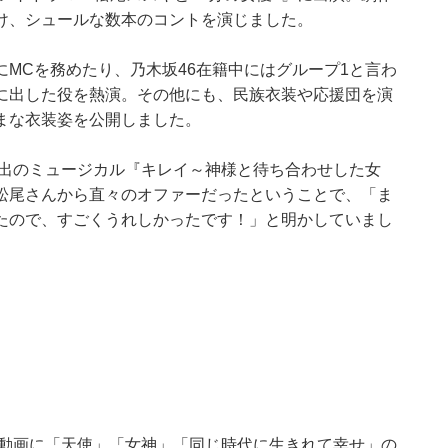
け、シュールな数本のコントを演じました。
MCを務めたり、乃木坂46在籍中にはグループ1と言わ
に出した役を熱演。その他にも、民族衣装や応援団を演
まな衣装姿を公開しました。
演出のミュージカル『キレイ～神様と待ち合わせした女
松尾さんから直々のオファーだったということで、「ま
たので、すごくうれしかったです！」と明かしていまし
ト動画に「天使」「女神」「同じ時代に生きれて幸せ」の