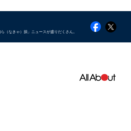
知ら（なきゃ）損」ニュースが盛りだくさん。