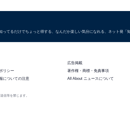
。知ってるだけでちょっと得する、なんだか楽しい気分になれる、ネット発「
広告掲載
ポリシー
著作権・商標・免責事項
報についての注意
All About ニュースについて
衆送信等を禁じます。