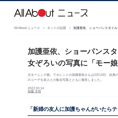
All About ニュース
ネットの話題
加護亜依、ショーパンスタ
女ぞろいの写真に「モー娘
元モーニング娘。でタレントの加護亜依さんは3月13日、自身のI
のコーデを友人との集合写真とともに報告しました。
2022.03.14
加藤 圭悟
「新婦の友人に加護ちゃんがいたらテ