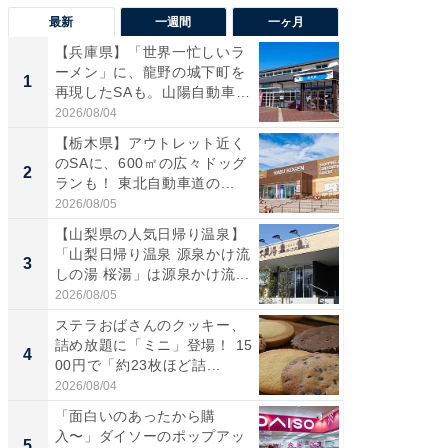
最新
一週間
一ヶ月
【兵庫県】「世界一忙しいラ
「気に
ーメン」に、龍野の城下町を
る〜」3
1
1
再現したSAも。山陽自動車
バー」
道...
好...
2026/08/04
2026/07/3
【栃木県】アウトレット近く
【三重
のSAに、600㎡の広々ドッグ
「鈴鹿天
2
2
ランも！ 東北自動車道の...
は100
2026/08/05
2026/08/0
【山梨県の人気日帰り温泉】
「ミニオ
「山梨日帰り温泉 源泉かけ流
ッグ！ 
3
3
しの湯 桜湯」は源泉かけ流...
ど、夏限
2026/08/05
2026/08/0
ステラおばさんのクッキー、
ステラ
詰め放題に「ミニ」登場！ 15
詰め放題
4
4
00円で「約23枚ほど詰...
00円で「
2026/08/04
2026/08/0
「面白いのあったから購
【埼玉
入〜」ダイソーのポップアッ
「行田天
5
5