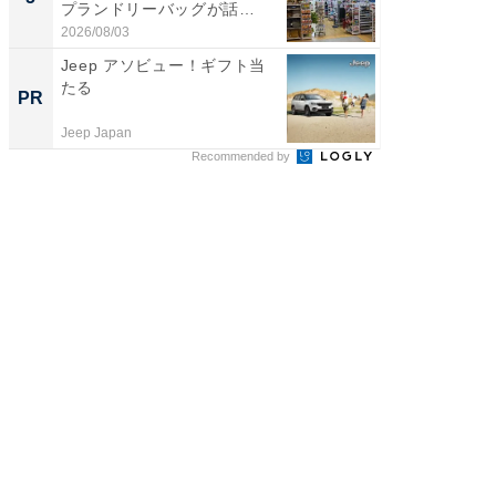
プランドリーバッグが話
は和の
題。“さま...
が...
2026/08/03
2026/08/0
Jeep アソビュー！ギフト当
【基本解
たる
フィス
PR
PR
Jeep Japan
株式会社
Recommended by