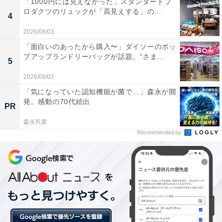
「1000円には見えなかった」スタンダードプ
います。
ロダクツのリュックが「高見えする」の...
4
2026/08/03
「面白いのあったから購入〜」ダイソーのポッ
プアップランドリーバッグが話題。“さま...
5
2026/08/03
「気になっていた認知機能が菌で…」森永が開
発。感動の70代続出
PR
森永乳業
Recommended by
炊飯スイッチのつまみを下にすると加熱が開始する。加熱が終了すると、自
動的にオフになる