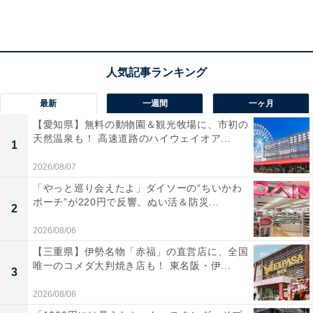
最新
一週間
一ヶ月
【愛知県】無料の動物園＆観光牧場に、市初の
天然温泉も！ 高速道路のハイウェイオア...
1
2026/08/07
「やっと巡り会えたよ」ダイソーの“ちいかわ
外釜に直接水を入れて、内釜の食材を加熱する
ポーチ”が220円で反響。ぬい活＆防災...
2
2026/08/06
内蔵メニューなどはなく、スイッチをオン／オフするだ
【三重県】伊勢名物「赤福」の直営店に、全国
けのシンプルな仕様。加熱時間は2～3カップの炊飯で外
唯一のコメダ大判焼き店も！ 東名阪・伊...
3
釜に1カップの水を入れると15～25分、8～11カップの炊
2026/08/06
飯で外釜に1.5カップの水を入れると35～45分となって