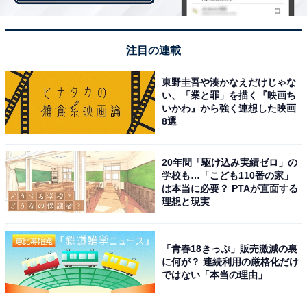
今回は油揚げと塩昆布で炊き込みごはんを作ってみたと
ころ、ごはんの粒立ちが良く、鍋で炊いたときのような
しゃっきり感が楽しめる仕上がりでした。安いからとマ
注目の連載
イコン式の炊飯器を使うのであれば、大同電鍋のほうが
東野圭吾や湊かなえだけじゃな
ごはんはおいしく炊けると思います。
い、「業と罪」を描く『映画ち
いかわ』から強く連想した映画
8選
20年間「駆け込み実績ゼロ」の
学校も…「こども110番の家」
は本当に必要？ PTAが直面する
理想と現実
「青春18きっぷ」販売激減の裏
に何が？ 連続利用の厳格化だけ
ではない「本当の理由」