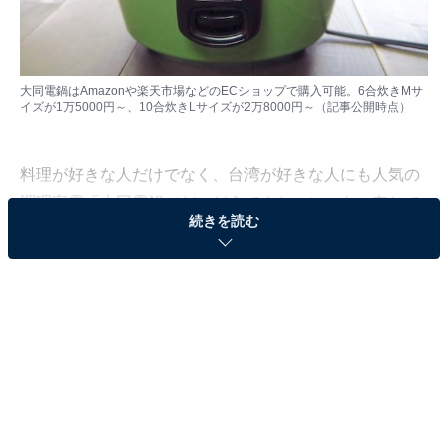
大同電鍋はAmazonや楽天市場などのECショップで購入可能。6合炊きMサ
イズが1万5000円～、10合炊きLサイズが2万8000円～（記事公開時点）
料理が好きな人だけでなく、台湾が好きな人にも人気の
調理家電「大同電鍋（だいどうでんなべ）」をご存じで
続きを読む
すか？ 「TATUNG（大同）」という台湾の電機メーカー
が製造販売しており、台湾の家庭には必ずあると言って
いい電気調理鍋のことで、炊飯、煮込み、蒸し物や総菜
の温めにも使える万能な調理家電なんです。
もちろん、日本には「ヘルシオ ホットクック」をはじめ
とする便利な電気調理鍋がたくさんありますが、大同電
鍋はそのレトロなデザインも目を引くため、最近では大