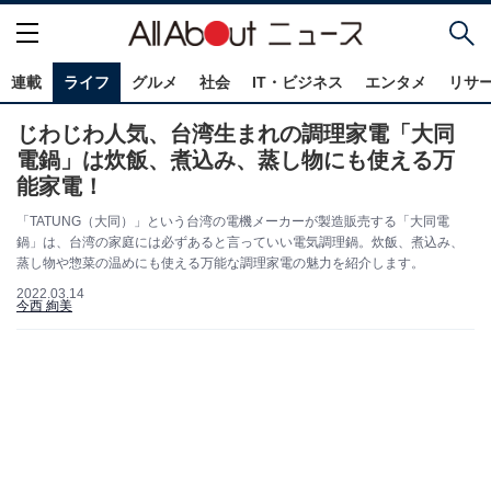
連載
ライフ
グルメ
社会
IT・ビジネス
エンタメ
リサ
じわじわ人気、台湾生まれの調理家電「大同
電鍋」は炊飯、煮込み、蒸し物にも使える万
能家電！
「TATUNG（大同）」という台湾の電機メーカーが製造販売する「大同電
鍋」は、台湾の家庭には必ずあると言っていい電気調理鍋。炊飯、煮込み、
蒸し物や惣菜の温めにも使える万能な調理家電の魅力を紹介します。
2022.03.14
今西 絢美