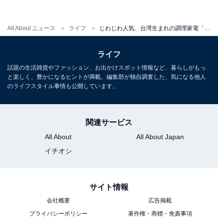
All About ニュース
ライフ
じわじわ人気、台湾生まれの調理家電「大同電鍋」は炊飯、煮込み、蒸し物にも使える万能家電！
ライフ
話題の生活雑貨やファッション、お出かけスポット情報など、暮らしがもっ
と楽しく、豊かになるヒントが満載。編集部が独自調査した、気になる他人
スープや煮込み料理も簡単に作れる
のライフスタイル事情も公開しています。
筆者が作ってみて驚いたのが、ポトフです。ジャガイ
関連サービス
モ、タマネギ、ニンジン、鶏もも肉をコンソメと水で煮
All About
All About Japan
込んだのですが、火が通りにくい食材をカットせずに煮
イチオシ
込んで本当に芯まで火が入るのか不安でした。
サイト情報
会社概要
広告掲載
プライバシーポリシー
著作権・商標・免責事項