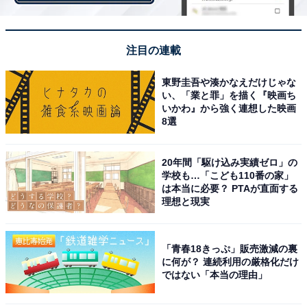
注目の連載
袋を開けた瞬間、チョコの香りが漂う
東野圭吾や湊かなえだけじゃな
い、「業と罪」を描く『映画ち
袋を開けてみると、その瞬間にチョコの甘い香りがして
いかわ』から強く連想した映画
8選
きました。思わず袋に顔を近づけてクンクンとかいでし
まうくらいの良い香りです。この時点で、味への期待も
20年間「駆け込み実績ゼロ」の
高まります。
学校も…「こども110番の家」
は本当に必要？ PTAが直面する
理想と現実
「青春18きっぷ」販売激減の裏
に何が？ 連続利用の厳格化だけ
ではない「本当の理由」