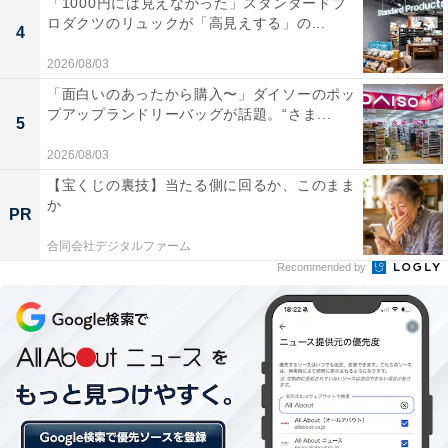
「1000円には見えなかった」スタンダードプ
ロダクツのリュックが「高見えする」の...
4
1枚の熱量は265kcal
2026/08/03
「面白いのあったから購入〜」ダイソーのポッ
プアップランドリーバッグが話題。“さま...
5
1枚あたりのカロリー（熱量）は265kcal。厚切りカット
で甘さもあるので、少し高めかもしれません。
2026/08/03
【宝くじの裏技】当たる側に回るか、このまま
か
PR
合同会社デジタルファーム
Recommended by