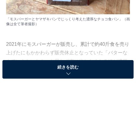
「モスバーガーとヤマザキパンでじっくり考えた濃厚なチョコ食パン」（画
像は全て筆者撮影）
2021年にモスバーガーが販売し、累計で約40斤食を売り
上げたにもかかわらず販売休止となっていた「バターな
んていらないかも、と思わず声に出したくなるほど濃厚
続きを読む
な食パン」。その新作「モスバーガーとヤマザキパンで
じっくり考えた濃厚なチョコ食パン」（以下、「濃厚チ
ョコ食パン」と表記）の予約をしてから2週間。手元に
届いたので、早速食べてみました！
1斤を5枚にスライス