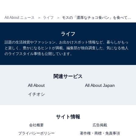
All About ニュース
ライフ
モスの「濃厚なチョコ食パン」を食べてみた！ 気になる食感や味は？
ライフ
話題の生活雑貨やファッション、お出かけスポット情報など、暮らしがもっ
ふんわり柔らかく、しっとりしている
と楽しく、豊かになるヒントが満載。編集部が独自調査した、気になる他人
のライフスタイル事情も公開しています。
「濃厚チョコ食パン」を袋から取り出す際も、パンのふ
関連サービス
わふわ感が伝わってきました。とても柔らかいです。
All About
All About Japan
イチオシ
サイト情報
会社概要
広告掲載
プライバシーポリシー
著作権・商標・免責事項