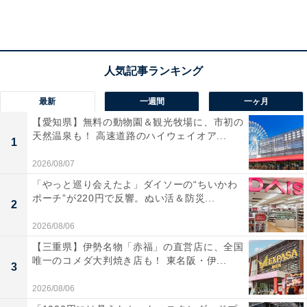
すでに厚めの5枚にスライスされていました。ちなみに
「バターなんていらないかも、と思わず声に出したくな
るほど濃厚な食パン」は同じ1斤でも4枚スライスなの
で、さらに厚みがあります。
最新
一週間
一ヶ月
【愛知県】無料の動物園＆観光牧場に、市初の
天然温泉も！ 高速道路のハイウェイオア...
1
2026/08/07
「やっと巡り会えたよ」ダイソーの“ちいかわ
ポーチ”が220円で反響。ぬい活＆防災...
2
2026/08/06
【三重県】伊勢名物「赤福」の直営店に、全国
唯一のコメダ大判焼き店も！ 東名阪・伊...
3
2026/08/06