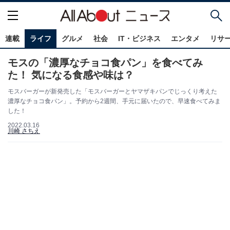
連載
ライフ
グルメ
社会
IT・ビジネス
エンタメ
リサ
モスの「濃厚なチョコ食パン」を食べてみ
た！ 気になる食感や味は？
モスバーガーが新発売した「モスバーガーとヤマザキパンでじっくり考えた
濃厚なチョコ食パン」。予約から2週間、手元に届いたので、早速食べてみま
した！
2022.03.16
川崎 さちえ