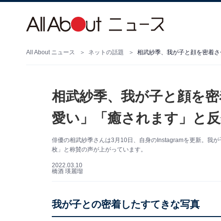
All About ニュース
ネットの話題
相武紗季、我が子と顔を密着さ
相武紗季、我が子と顔を密
愛い」「癒されます」と反
俳優の相武紗季さんは3月10日、自身のInstagramを更新
枚」と称賛の声が上がっています。
2022.03.10
橋酒 瑛麗瑠
我が子との密着したすてきな写真