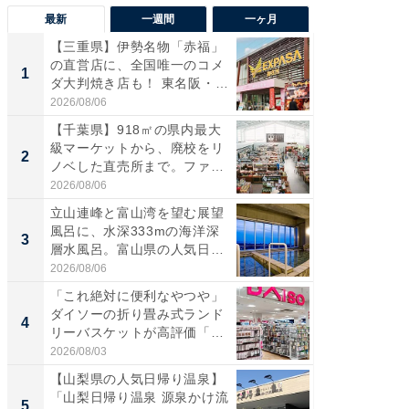
最新
一週間
一ヶ月
【三重県】伊勢名物「赤福」
【兵庫
の直営店に、全国唯一のコメ
ーメン
1
1
ダ大判焼き店も！ 東名阪・
再現した
伊...
道...
2026/08/06
2026/08/0
【千葉県】918㎡の県内最大
【三重
級マーケットから、廃校をリ
「鈴鹿天
2
2
ノベした直売所まで。ファ
は100
ー...
2026/08/06
2026/08/0
立山連峰と富山湾を望む展望
ステラ
風呂に、水深333mの海洋深
詰め放題
3
3
層水風呂。富山県の人気日
00円で「
帰...
2026/08/06
2026/08/0
「これ絶対に便利なやつや」
「ミニオ
ダイソーの折り畳み式ランド
ッグ！ 
4
4
リーバスケットが高評価「使
ど、夏限
わ...
2026/08/03
2026/08/0
【山梨県の人気日帰り温泉】
【埼玉
「山梨日帰り温泉 源泉かけ流
「行田天
5
5