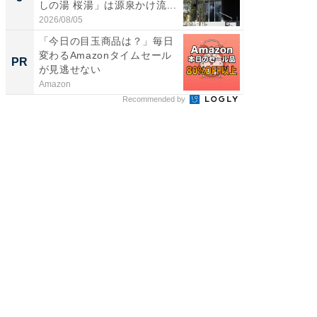
しの湯 桜湯」は源泉かけ流...
は和の
が...
2026/08/05
2026/08/0
「今日の目玉商品は？」毎日
「え、
変わるAmazonタイムセール
の？」8
PR
PR
が見逃せない
場！Ama
Amazon
Amazon
Recommended by