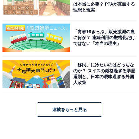
は本当に必要？ PTAが直面する
理想と現実
「青春18きっぷ」販売激減の裏
に何が？ 連続利用の厳格化だけ
ではない「本当の理由」
「移民」に冷たいのはどっちな
のか？ スイスの厳格過ぎる学歴
選別と、日本の曖昧過ぎる外国
人政策
連載をもっと見る