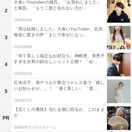
大食いYoutuberの彼氏、『お別れしました』
と報告。「もう二度と会わない方が...
2
2024/11/06
「実は結婚しました」大食いYouTuber、近況
報告に驚きの声「まじで幸せになっ...
3
2026/08/06
「何て美しく端正なお顔立ち」神崎恵、美男子
すぎる次男の顔出しショット公開！ 「め...
4
2025/01/14
広末涼子、美デコルテ際立つドレス姿で「嬉し
いお知らせが…」！ 「凄く美しい」「透...
5
2024/07/12
【宝くじの裏技】当たる側に回るか、このまま
か
PR
合同会社デジタルファーム