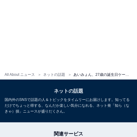
All About ニュース
ネットの話題
あいみょん、27歳の誕生日ケーキで奇跡を起こす!? 「まじびえん」「何回見ても笑える」
ネットの話題
国内外のSNSで話題の人＆トピックをタイムリーにお届けします。知ってる
だけでちょっと得する、なんだか楽しい気分になれる、ネット発「知ら（な
きゃ）損」ニュースが盛りだくさん。
関連サービス