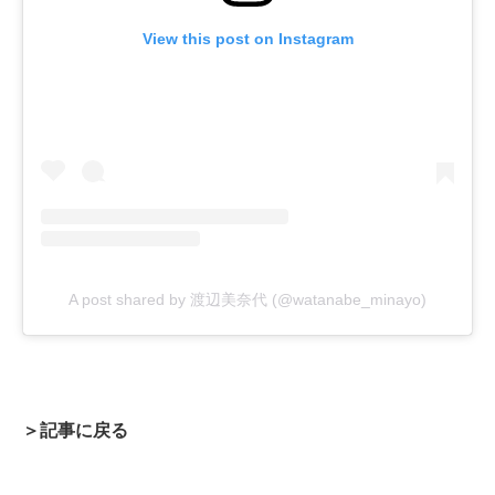
View this post on Instagram
A post shared by 渡辺美奈代 (@watanabe_minayo)
＞記事に戻る