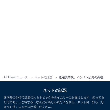
All About ニュース
ネットの話題
渡辺美奈代、イケメン次男の高校卒業式での親子ショットを公開！ 「まるで姉弟かカップル」「こんな可愛いお母さん羨ましい」
ネットの話題
国内外のSNSで話題の人＆トピックをタイムリーにお届けします。知ってる
だけでちょっと得する、なんだか楽しい気分になれる、ネット発「知ら（な
きゃ）損」ニュースが盛りだくさん。