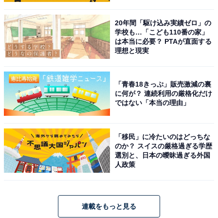
20年間「駆け込み実績ゼロ」の
学校も…「こども110番の家」
は本当に必要？ PTAが直面する
理想と現実
「青春18きっぷ」販売激減の裏
に何が？ 連続利用の厳格化だけ
ではない「本当の理由」
「移民」に冷たいのはどっちな
のか？ スイスの厳格過ぎる学歴
選別と、日本の曖昧過ぎる外国
人政策
連載をもっと見る