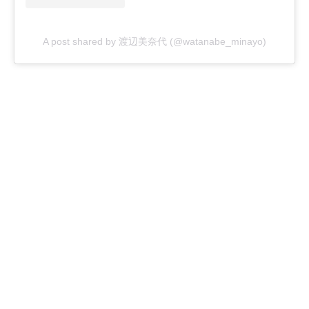
A post shared by 渡辺美奈代 (@watanabe_minayo)