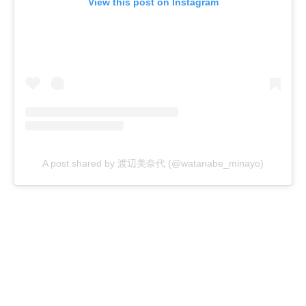
View this post on Instagram
A post shared by 渡辺美奈代 (@watanabe_minayo)