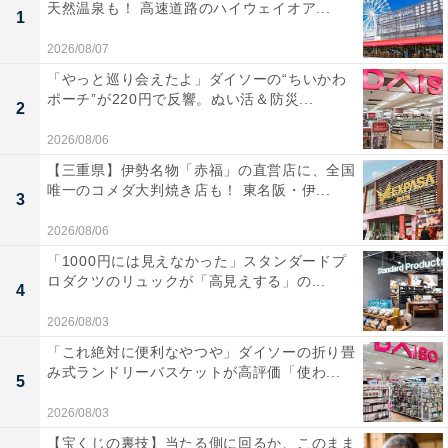
天然温泉も！ 高速道路のハイウェイオア...
1
2026/08/07
「やっと巡り会えたよ」ダイソーの“ちいかわ
ポーチ”が220円で反響。ぬい活＆防災...
2
2026/08/06
【三重県】伊勢名物「赤福」の直営店に、全国
唯一のコメダ大判焼き店も！ 東名阪・伊...
3
2026/08/06
「1000円には見えなかった」スタンダードプ
ロダクツのリュックが「高見えする」の...
4
2026/08/03
「これ絶対に便利なやつや」ダイソーの折り畳
み式ランドリーバスケットが高評価「使わ...
5
2026/08/03
【宝くじの裏技】当たる側に回るか、このまま