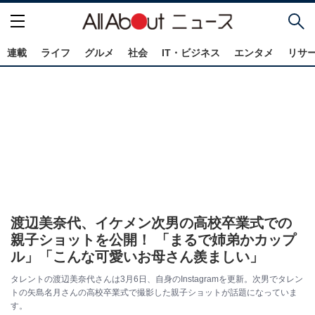
連載
ライフ
グルメ
社会
IT・ビジネス
エンタメ
リサ
渡辺美奈代、イケメン次男の高校卒業式での
親子ショットを公開！ 「まるで姉弟かカップ
ル」「こんな可愛いお母さん羨ましい」
タレントの渡辺美奈代さんは3月6日、自身のInstagramを更新。次男でタレン
トの矢島名月さんの高校卒業式で撮影した親子ショットが話題になっていま
す。