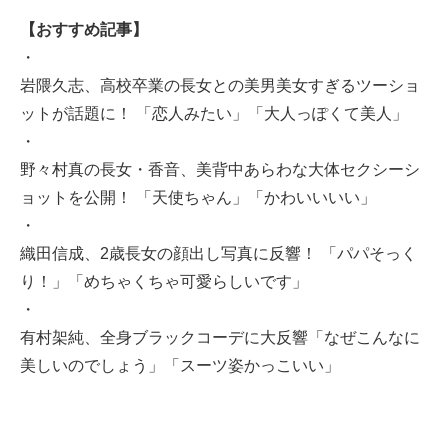
【おすすめ記事】
・
岩隈久志、高校卒業の長女との美男美女すぎるツーショ
ットが話題に！ 「恋人みたい」「大人っぽくて美人」
・
野々村真の長女・香音、美背中あらわな大体セクシーシ
ョットを公開！ 「天使ちゃん」「かわいいいい」
・
織田信成、2歳長女の顔出し写真に反響！ 「パパそっく
り！」「めちゃくちゃ可愛らしいです」
・
有村架純、全身ブラックコーデに大反響「なぜこんなに
美しいのでしょう」「スーツ姿かっこいい」