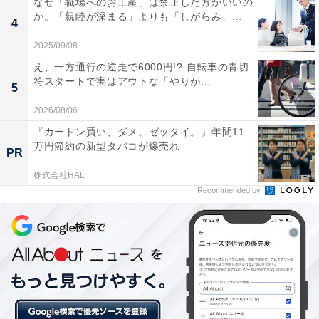
なぜ「職場へのお土産」は禁止した方がいいの
か。「親睦が深まる」よりも「しがらみ」...
4
2025/09/08
え、一方通行の逆走で6000円!? 自転車の青切
符スタートで実はアウトな「やりが...
5
2026/08/06
『カートン買い、ダメ。ゼッタイ。』年間11
万円節約の新型タバコが爆売れ
PR
株式会社HAL
Recommended by
約6割が「商品やサービスによっては値上げは賛
成」と回答
値上げに対する考えを聞いたところ、57.4％が「商品や
サービスによる」と回答しています。「反対」の姿勢を
示したのは39.1％、「賛成」は、わずか3.5％でした。