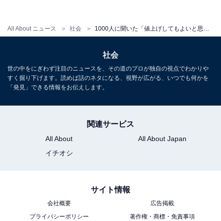
一方、「反対派」の意見では、「給料が上がる見込みが
ない中での値上げは困る」や「年金生活なのでこれ以上
All About ニュース
社会
1000人に聞いた「値上げしてもよいと思うもの」 2位「ビール」を抑えた圧倒的1位は？
は厳しい」といったコメントが目立ちました。
社会
世の中をにぎわず注目のニュースを、その道のプロが独自の視点でわかりや
すく掘り下げます。読めば話のネタになる、視野が広がる、いつでも何かを
「発見」できる情報をお伝えします。
【おすすめ記事】
・
「たばこ税」増税！ 主要メーカーの価格はどう変わる？
関連サービス
最大で100円以上の値上げも……
All About
All About Japan
・
イチオシ
サントリー、ウイスキー「白州」「山崎」などを最大
28％値上げ 2022年4月から
・
サイト情報
「値上げしてほしくないもの」ランキング！ 2位「ガソ
会社概要
広告掲載
リン」、1位は？
プライバシーポリシー
著作権・商標・免責事項