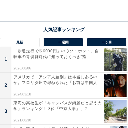
値上げしてもよいと思うもの（出典：プレスリリース）
2位は、「ビール」（21.9％）。こちらも5人に1人は
最新
一週間
一ヶ月
「値上げしてよい」という意見です。TOP2ともに嗜好
「歩道走行で即6000円」のウソ・ホント。自
（しこう）品がランクインしています。
転車の青切符時代に知っておくべき“指...
1
2026/08/06
3位以降には「おむつ」（8.5％）や「インスタントコー
アメリカで「アジア人差別」は本当にあるの
か。フロリダ州で尋ねられた「お前は中国人...
ヒー」（6.4％）、「文房具」（6.0％）などが続いてい
2
ます。一方で、「水道」や「電気」「小麦」「食用油」
2024/03/18
などはすべて1〜3%程度です。
東海の高校生が「キャンパスが綺麗だと思う大
学」ランキング！ 3位「中京大学」、2...
3
2021/08/30