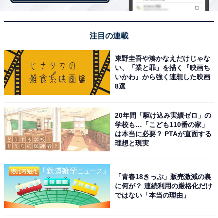
注目の連載
東野圭吾や湊かなえだけじゃな
い、「業と罪」を描く『映画ち
いかわ』から強く連想した映画
8選
20年間「駆け込み実績ゼロ」の
学校も…「こども110番の家」
は本当に必要？ PTAが直面する
理想と現実
「青春18きっぷ」販売激減の裏
に何が？ 連続利用の厳格化だけ
ではない「本当の理由」