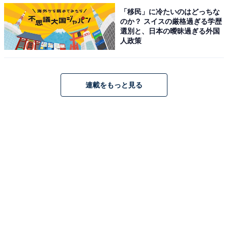
「移民」に冷たいのはどっちな
値上げに対する回答者の考え（出典：プレスリリース）
のか？ スイスの厳格過ぎる学歴
選別と、日本の曖昧過ぎる外国
人政策
「商品やサービスによる」と回答した人が理由を見る
と、「嗜好品や贅沢品は値上げしていいと思う」という
意見が目立ちます。「生活必需品以外のもの」や「必要
連載をもっと見る
性が少ないもの」は、値上げしても仕方ないといった考
えのようです。
「賛成派」の意見を見ると、「原材料が上がっているか
ら仕方ない」や「生産側も大変だから」など一定の理解
を示す内容が多数みられます。「正常に価格転嫁すべ
き」や「正しい対価を求めるべき」など経済的な観点か
らのコメントも寄せられています。