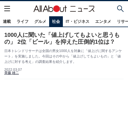
連載
ライフ
グルメ
社会
IT・ビジネス
エンタメ
リサ
1000人に聞いた「値上げしてもよいと思うも
の」 2位「ビール」を抑えた圧倒的1位は？
日本トレンドリサーチは全国の男女1000人を対象に「値上げに関するアンケ
ート」を実施しました。今回はその中から「値上げしてもよいもの」と「値
上げに対する考え」の調査結果を紹介します。
2022.03.07
斉藤 雄二