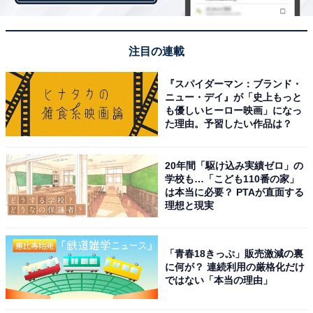
注目の連載
『スパイダーマン：ブランド・
1位：収入が減る・なくなる
ニュー・デイ』が「史上もっと
も優しいヒーロー映画」になっ
た理由。予習したい作品は？
仕事を辞めてから転職活動をすると、自由に職場探しや
面接ができる分、安定した収入源がなくなってしまいま
20年間「駆け込み実績ゼロ」の
す。特に住んでいるところから遠い勤務地を希望する場
学校も…「こども110番の家」
は本当に必要？ PTAが直面する
合、面接などのために交通費や宿泊費が必要になること
理想と現実
もあるでしょう。前職で貯金をしておくことはもちろん
のこと、失業給付が受けられる間に決めるのが理想です
ね。
「青春18きっぷ」販売激減の裏
に何が？ 連続利用の厳格化だけ
ではない「本当の理由」
「金銭面の心配が増えること（転職時25歳 女性）」「貯
金が十分ある人以外は、生活費に対する不安は拭えない