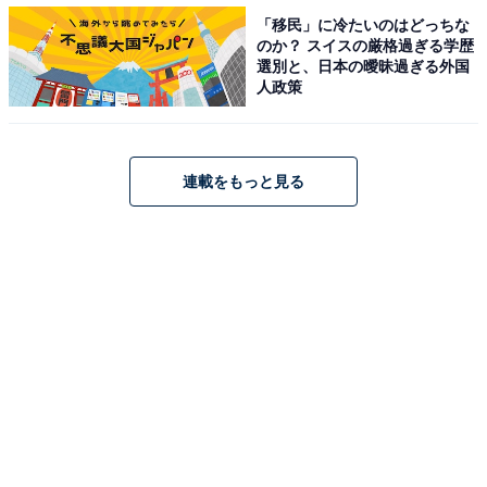
「移民」に冷たいのはどっちな
と思います。失業保険が出るとはいえ、厳しい生活を強
のか？ スイスの厳格過ぎる学歴
いられました（転職時29歳 女性）」「収入がなくなるの
選別と、日本の曖昧過ぎる外国
で、生活の不安を感じる。収入がなくなることが一番の
人政策
デメリットであると思います（転職時40歳 男性）」な
ど、希望条件をかなえるためにも、お金の余裕が必要な
ようです。
連載をもっと見る
＞7位までの全ランキング結果を見る
※回答者のコメントは原文ママです
【おすすめ記事】
・
働きながら転職活動をするデメリットランキング！ 2位
「日程調整が難しい」、1位は？
・