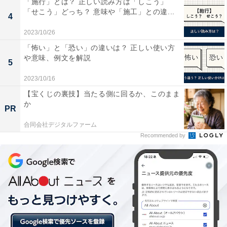
「施行」とは？ 正しい読み方は「しこう」
持ちになる。『とにかく早く次の仕事を見つけなけれ
「せこう」どっち？ 意味や「施工」との違...
4
ば』と冷静さを失う（転職時25歳 女性）」「『すぐに決
2023/10/26
まらなかったらどうしよう』という不安が日に日に大き
「怖い」と「恐い」の違いは？ 正しい使い方
くなる（転職時29歳 女性）」「就職活動が長期化する
や意味、例文を解説
5
と、精神的・経済的に負担が増える（転職時44歳 男
2023/10/16
性）」などの声が集まり、長引く転職活動が不安を招い
【宝くじの裏技】当たる側に回るか、このまま
ているようです。
か
PR
合同会社デジタルファーム
Recommended by