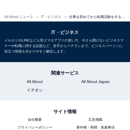
「転職回数」は合否に関係する？ 「飽き性や協調性の無
さの場合は論外」の声も
All About ニュース
IT・ビジネス
仕事を辞めてから転職活動をするデメリットランキング！ 2位「焦り・不安が大きい」を超えた1位は？
・
「未経験職種への転職」ってアリ？ 「楽しい苦労です」
IT・ビジネス
「挑戦してよかった」など肯定的な声の一方で……
メルカリやLINEなど人気スマホアプリの使い方、今さら聞けないビジネスマ
ナーや転職に関する話題など、若手からベテランまで、ビジネスパーソンに
・
役立つ情報を分かりやすく解説します。
4人中3人は中途採用で「こんなはずじゃなかった」と感
じた経験あり。 実際のがっかりエピソード3選
関連サービス
【関連リンク】
All About
All About Japan
・
Biz Hits
イチオシ
・
プレスリリース
サイト情報
会社概要
広告掲載
プライバシーポリシー
著作権・商標・免責事項