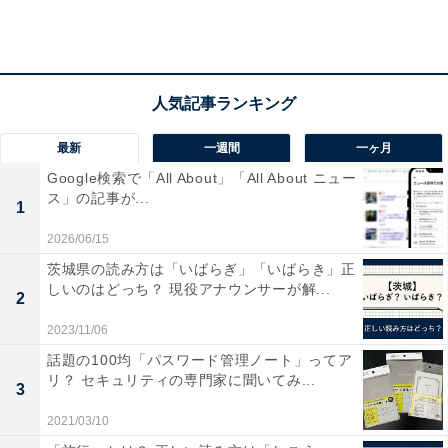
最新
一週間
一ヶ月
2位：焦り・不安が大きい
Google検索で「All About」「All About ニュー
ス」の記事が...
1
なかなか職場が決まらずに予想以上に転職活動が長引く
2026/06/15
と、焦りや不安を感じる人も多いようです。特にコロナ
茨城県の読み方は「いばらぎ」「いばらき」正
禍という状況で、面接方法が変わったり雇用人数が少な
しいのはどっち？ 現役アナウンサーが解...
2
かったりと、さまざまな変化から内定がでない場合を想
像してしまう人も少なくありません。不安に駆られる
2023/11/06
と、冷静な判断ができなくなることもあるので、気持ち
話題の100均「パスワード管理ノート」ってア
リ？ セキュリティの専門家に聞いてみ...
の余裕が欲しいですね。
3
2021/03/10
回答者からは「辞めて数週間経った頃から、急に焦る気