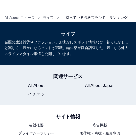
は？
・
All About ニュース
ライフ
「持っている高級ブランド」ランキング！ 「バーバリー」「ルイ・ヴィトン」を抑えた1位は？
女子高生に人気のバッグブランドランキング！ 2位は
BTSのCMでもおなじみ「フィラ（FILA）」、1位は？
ライフ
話題の生活雑貨やファッション、お出かけスポット情報など、暮らしがもっ
【関連リンク】
と楽しく、豊かになるヒントが満載。編集部が独自調査した、気になる他人
・
MyVoice
のライフスタイル事情も公開しています。
・
プレスリリース
関連サービス
All About
All About Japan
イチオシ
サイト情報
会社概要
広告掲載
プライバシーポリシー
著作権・商標・免責事項