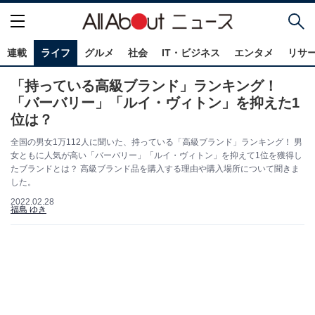
連載
ライフ
グルメ
社会
IT・ビジネス
エンタメ
リサ
「持っている高級ブランド」ランキング！
「バーバリー」「ルイ・ヴィトン」を抑えた1
位は？
全国の男女1万112人に聞いた、持っている「高級ブランド」ランキング！ 男
女ともに人気が高い「バーバリー」「ルイ・ヴィトン」を抑えて1位を獲得し
たブランドとは？ 高級ブランド品を購入する理由や購入場所について聞きま
した。
2022.02.28
福島 ゆき