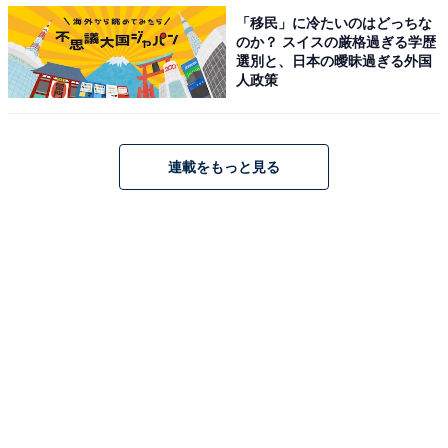
＞「持っている高級ブランド」9位までの全ランキング
「移民」に冷たいのはどっちな
結果を見る
のか？ スイスの厳格過ぎる学歴
選別と、日本の曖昧過ぎる外国
人政策
※回答者のコメントは原文ママです
連載をもっと見る
【おすすめ記事】
・
日本で人気のファッションブランド、3位「Nike」、2位
「無印良品」を抑えた1位は？
・
10代が選ぶ「憧れのハイブランド」ランキング！「エル
メス」「ティファニー」を抑えての1位は……？
・
男性が選ぶ、憧れのジュエリーブランドランキング！ 3
位「エルメス」、2位「ルイ・ヴィトン」を抑えた1位