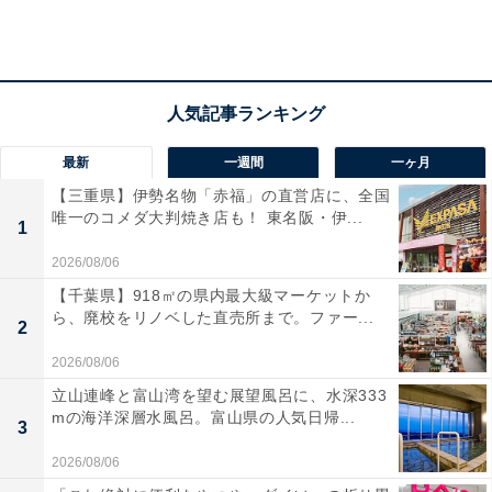
「SNSで見かけたり、街中で持っている人をみて欲しい
と思ったものを買う（22歳女性）」「そのブランドが好
きで、持っていると自他共に気持ちがひきしまる。仕事
などのTPOに合わせて購入する（53歳女性）」などの声
が寄せられました。
最新
一週間
一ヶ月
【三重県】伊勢名物「赤福」の直営店に、全国
また、「ほとんどは自分のためではなく、妻へのプレゼ
唯一のコメダ大判焼き店も！ 東名阪・伊...
1
ント（47歳男性）」「海外でのビジネスに必要だから
（時計などは安物をしていると侮られる）（51歳男
2026/08/06
性）」「人に対して見栄を張りたいとき。子供の参観日
【千葉県】918㎡の県内最大級マーケットか
ら、廃校をリノベした直売所まで。ファー...
などは、子供が私立小学校に通ってるのもあって、周り
2
の人みんなブランド持っているから自分も頑張ってお金
2026/08/06
持ち風を着飾っている（37歳女性）」などのコメントも
立山連峰と富山湾を望む展望風呂に、水深333
集まりました。
mの海洋深層水風呂。富山県の人気日帰...
3
2026/08/06