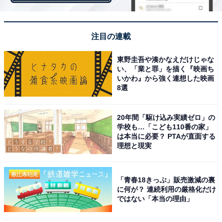
注目の連載
東野圭吾や湊かなえだけじゃな
い、「業と罪」を描く『映画ち
いかわ』から強く連想した映画
8選
高級ブランド品の購入場所は？
直近3年以内に購入した高級ブランド品の購入場所は、
20年間「駆け込み実績ゼロ」の
学校も…「こども110番の家」
「百貨店内にある、ブランド直営の店舗」が購入者の
は本当に必要？ PTAが直面する
26.1%を占めて最も多く、次いで、「アウトレットショ
理想と現実
ップ」「海外にある店舗」「空港の免税店」が続きまし
た。10〜20代の女性では、「オンラインショッピング
「青春18きっぷ」販売激減の裏
（ブランド直営以外）」の比率が高くなっています。
に何が？ 連続利用の厳格化だけ
ではない「本当の理由」