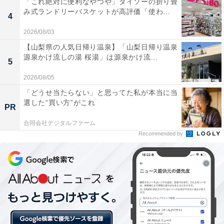
「これ絶対に便利なやつや」ダイソーの折り畳
み式ランドリーバスケットが高評価「使わ...
4
2026/08/03
【山梨県の人気日帰り温泉】「山梨日帰り温泉
源泉かけ流しの湯 桜湯」は源泉かけ流...
5
2026/08/05
「どうせ当たらない」と思ってた私が本当に当
選した“買い方”がこれ
PR
合同会社デジタルファーム
Recommended by
購入場所では、10～20代女性に「オンラインショ
ッピング」も人気