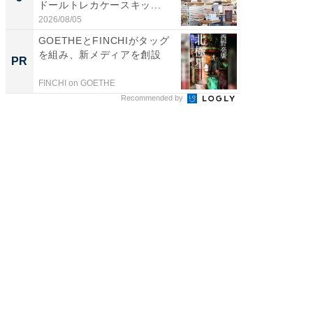
ドールトレカケースキッ...
層水風
帰...
2026/08/05
2026/08/0
GOETHEとFINCHIがタッグ
【西野
を組み、新メディアを創設
刊『北
PR
PR
くか』
FINCHI on GOETHE
FINCHI o
Recommended by