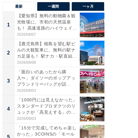
最新
一週間
一ヶ月
【愛知県】無料の動物園＆観
【兵庫
光牧場に、市初の天然温泉
ーメン
1
1
も！ 高速道路のハイウェイオ
再現した
ア...
道...
2026/08/07
2026/08/0
【鹿児島県】桜島を望む駅ビ
【三重
ルの大観覧車に、無料の駅ナ
の直営
2
2
カ足湯も！ 駅ナカ・駅直結
ダ大判焼
ス...
伊...
2026/08/08
2026/08/0
「面白いのあったから購
【千葉県
入〜」ダイソーのポップアッ
級マー
3
3
プランドリーバッグが話
ノベし
題。“さま...
ー...
2026/08/03
2026/08/0
「1000円には見えなかった」
「100
スタンダードプロダクツのリ
スタン
4
4
ュックが「高見えする」の...
ュックが
2026/08/03
2026/08/0
「15分で完成してめちゃ楽し
立山連
かった」3COINSの「モール
風呂に、
5
5