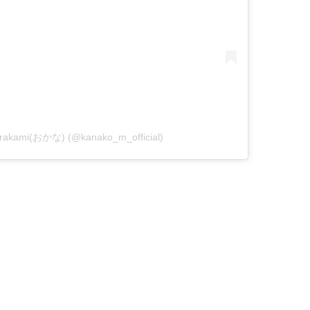
urakami(おかな) (@kanako_m_official)