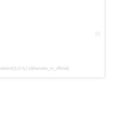
urakami(おかな) (@kanako_m_official)