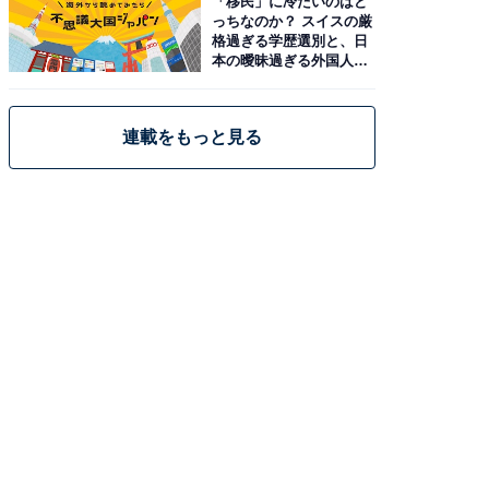
「移民」に冷たいのはど
っちなのか？ スイスの厳
格過ぎる学歴選別と、日
本の曖昧過ぎる外国人政
策
連載をもっと見る