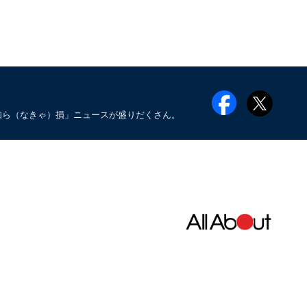
知ら（なきゃ）損」ニュースが盛りだくさん。