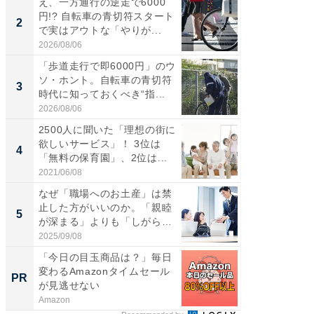
え、一方通行の逆走で6000
「歩道走
円!? 自転車の青切符スタート
ソ・ホ
2
2
で実はアウトな「やりが...
時代に知
2026/08/06
2026/08/0
「歩道走行で即6000円」のウ
「自転
ソ・ホント。自転車の青切符
たら60
3
3
時代に知っておくべき“指...
時代に知
2026/08/06
2026/08/0
2500人に聞いた「理想の街に
人文知
欲しいサービス」！ 3位は
探究
4
PR
「無料の保育園」、2位は...
2021/06/08
國學院大
なぜ「職場へのお土産」は禁
止した方がいいのか。「親睦
5
が深まる」よりも「しがら
み」...
2025/09/08
「今日の目玉商品は？」毎日
変わるAmazonタイムセール
PR
が見逃せない
Amazon