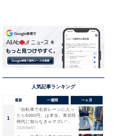
最新
一週間
一ヶ月
「自転車で右折レーンに入っ
え、一方
たら6000円」は本当。青切符
円!? 
1
1
時代に知らなきゃマズい“...
で実はア
2026/08/07
2026/08/0