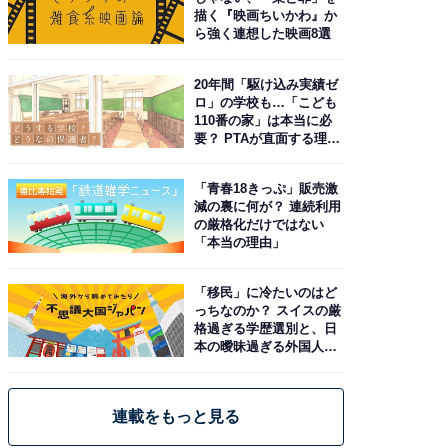
描く『映画ちいかわ』か
ら強く連想した映画8選
20年間「駆け込み実績ゼ
ロ」の学校も…「こども
110番の家」は本当に必
要？ PTAが直面する理想
と現実
「青春18きっぷ」販売激
減の裏に何が？ 連続利用
の厳格化だけではない
「本当の理由」
「移民」に冷たいのはど
っちなのか？ スイスの厳
格過ぎる学歴選別と、日
本の曖昧過ぎる外国人政
策
連載をもっと見る