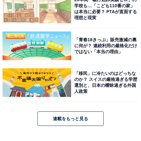
学校も…「こども110番の家」
は本当に必要？ PTAが直面する
理想と現実
「青春18きっぷ」販売激減の裏
に何が？ 連続利用の厳格化だけ
ではない「本当の理由」
「移民」に冷たいのはどっちな
のか？ スイスの厳格過ぎる学歴
選別と、日本の曖昧過ぎる外国
人政策
連載をもっと見る