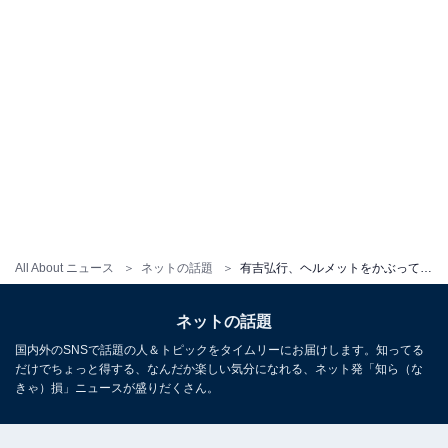
All About ニュース
ネットの話題
有吉弘行、ヘルメットをかぶって“イケメン”に!? 「かっこいいです」「アクション俳優になったん？」
ネットの話題
国内外のSNSで話題の人＆トピックをタイムリーにお届けします。知ってる
だけでちょっと得する、なんだか楽しい気分になれる、ネット発「知ら（な
きゃ）損」ニュースが盛りだくさん。