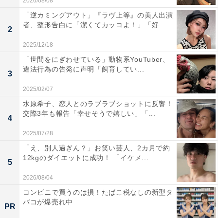
2026/08/08
「逆カミングアウト」『ラヴ上等』の美人出演
者、整形告白に「潔くてカッコよ！」「好...
2
2025/12/18
「世間をにぎわせている」動物系YouTuber、
違法行為の告発に声明「飼育してい...
3
2025/02/07
水原希子、恋人とのラブラブショットに反響！
交際3年も報告「幸せそうで嬉しい」「...
4
2025/07/28
「え、別人過ぎん？」お笑い芸人、2カ月で約
12kgのダイエットに成功！ 「イケメ...
5
2026/08/04
コンビニで買うのは損！たばこ税なしの新型タ
バコが爆売れ中
PR