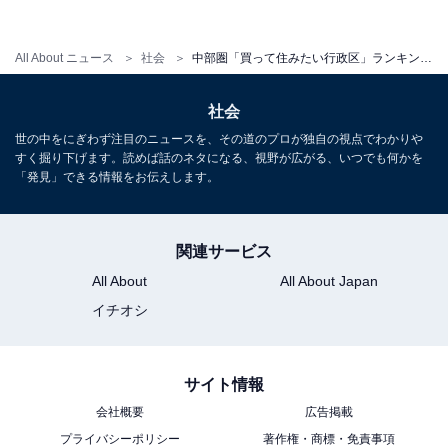
【関連リンク】
All About ニュース
社会
中部圏「買って住みたい行政区」ランキング！ 4年連続で1位を獲得したのは……？ 【2022年最新調査】
〈中部圏版／中京圏〉2022年LIFULL HOME’S住みたい
行政区ランキング
社会
世の中をにぎわず注目のニュースを、その道のプロが独自の視点でわかりや
すく掘り下げます。読めば話のネタになる、視野が広がる、いつでも何かを
「発見」できる情報をお伝えします。
関連サービス
All About
All About Japan
イチオシ
サイト情報
会社概要
広告掲載
プライバシーポリシー
著作権・商標・免責事項