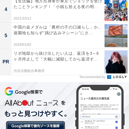
【生活編】地方出身者が東京でショックを受け
たことランキング！「小銭も拾える夜の明...
4
2021/10/12
中国の金メダルは「農村の子の口減らし」か。
遊園地も知らず“跳び込みマシーン”にさ...
5
2026/01/02
リボ地獄から抜け出したい人は、返済を3～6
ヶ月停止して『大幅に減額してから返済す...
PR
渋谷法務総合事務所
Recommended by
第1位：名古屋市中区（愛知県）
1位は、4年連続で「名古屋市中区」が獲得。