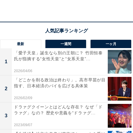
岐阜市は、昔から名古屋市中心部との往来にも便利なベ
ッドタウンとして人気の街。「2022年 買って住みたい
街」でも2位に「岐阜駅」、3位に「名鉄岐阜駅」、また
「2022年 借りて住みたい街」では1位「岐阜」と、中部
圏では圧倒的な支持を得ている地域です。
最新
一週間
一ヶ月
「愛子天皇」誕生なら別の王朝に？ 竹田恒泰
氏が指摘する“女性天皇”と“女系天皇”...
1
2026/04/06
「どこかを削る政治は終わり」。高市早苗が目
指す、日本経済のパイを広げる具体策
2
2026/02/09
ドラァグクイーンとはどんな存在？ なぜ「ド
ラァグ」なの？ 歴史や意義を“ドラァグ...
3
中部圏「2022年 買って住みたい行政区」
2023/09/07