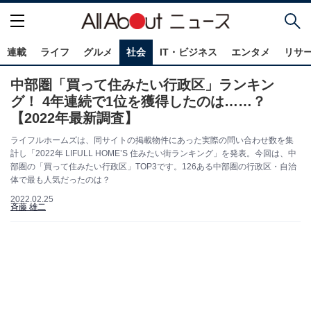
連載
ライフ
グルメ
社会
IT・ビジネス
エンタメ
リサ
中部圏「買って住みたい行政区」ランキン
グ！ 4年連続で1位を獲得したのは……？
【2022年最新調査】
ライフルホームズは、同サイトの掲載物件にあった実際の問い合わせ数を集
計し「2022年 LIFULL HOME’S 住みたい街ランキング」を発表。今回は、中
部圏の「買って住みたい行政区」TOP3です。126ある中部圏の行政区・自治
体で最も人気だったのは？
2022.02.25
斉藤 雄二