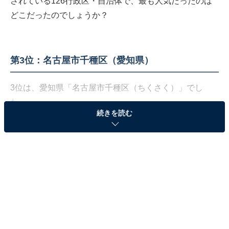
されている126行政区・自治体で、最も人気だったのは
どこだったのでしょうか？
第3位：名古屋市千種区（愛知県）
3位は、愛知県「名古屋市千種区（ちくさく）」でし
た。
続きを読む
名古屋市中区や東区に隣接している、人口約16万人の地
区です（2022年2月現在）。西部は今池を中心とした飲
食店やビジネスの街。中央部から東部にかけては閑静な
住宅街や文教地区、「なごや東山の森」といった自然が
広がるエリアです。県の行財政の中心部にも近く、住み
やすい街として人気です。