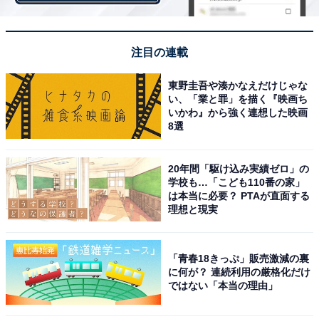
「買って住みたい行政区ランキング」は今回で4回目と
なるため、調査以来ずっと首位を保持していることにな
ります。名古屋駅のちょうど東側に位置し、「千種」や
注目の連載
「伏見」、「丸の内」、「栄」といった人気の駅を擁し
東野圭吾や湊かなえだけじゃな
ているのが中区です。3位の「千種区」や2位の「岐阜
い、「業と罪」を描く『映画ち
市」も愛知県中心部の「衛星都市」として人気ですが、
いかわ』から強く連想した映画
8選
交通や生活利便性の観点から見ると、中区が圧倒的な支
持を得ていることも納得です。
20年間「駆け込み実績ゼロ」の
学校も…「こども110番の家」
は本当に必要？ PTAが直面する
理想と現実
＞次ページ：10位までのランキング結果
「青春18きっぷ」販売激減の裏
に何が？ 連続利用の厳格化だけ
ではない「本当の理由」
【おすすめ記事】