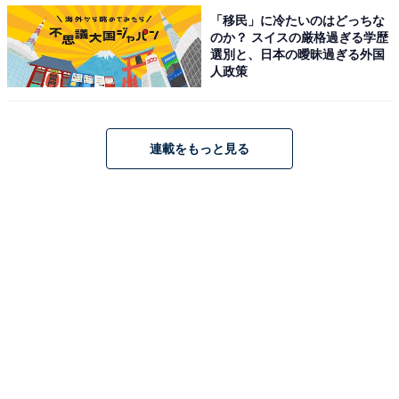
・
「移民」に冷たいのはどっちな
中部圏「2022年 買って住みたい街」ランキング！ 3位
のか？ スイスの厳格過ぎる学歴
選別と、日本の曖昧過ぎる外国
名鉄岐阜、2位 岐阜、2年連続で1位だったのは？
人政策
・
愛知県の住みここちランキング！ 3位「名古屋市東
区」、2位「名古屋市昭和区」、1位は2年連続で…！
連載をもっと見る
・
名古屋出張時に食べておきたい人気グルメランキング！
3位は「味噌煮込みうどん」、2位は「鰻・ひつまぶ
し」、1位は？
・
首都圏の「2022年 買って住みたい街」ランキング！ 3位
横浜、2位 白金高輪、3年連続の1位は……？
・
愛知県民が選ぶ「住み続けたい街」ランキング！ 3位
「知多郡武豊町」、2位「名古屋市緑区」、1位は？