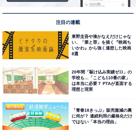
た（20代男性）」「ラッコのようで可愛らしかった（20
代女性）」などの声が見られた、第5世代の「ミジュマ
注目の連載
ル」。「反則級に強いから（20代男性）」「最終進化系
のゲッコウガが好きだから（30代男性）」など、忍者モ
東野圭吾や湊かなえだけじゃな
チーフと圧倒的な強さで、世界規模の人気でも常に上位
い、「業と罪」を描く『映画ち
いかわ』から強く連想した映画
をキープしている「ゲッコウガ」を最終進化系とする
8選
「ケロマツ」の登場で、第4～6世代では、みずタイプポ
ケモンの人気が高まりました。
20年間「駆け込み実績ゼロ」の
学校も…「こども110番の家」
は本当に必要？ PTAが直面する
理想と現実
「青春18きっぷ」販売激減の裏
に何が？ 連続利用の厳格化だけ
ではない「本当の理由」