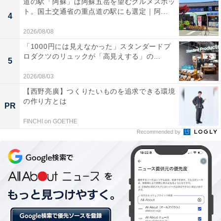
道の駅「阿蘇」は阿蘇五岳を望むグルメスポッ
ト。国土交通省の重点道の駅にも選定｜阿...
4
2026/08/08
「1000円には見えなかった」スタンダードプ
世界人気1位の「ゲッコウガ」も！ 4世代から“み
ロダクツのリュックが「高見えする」の...
5
ずタイプ”の人気上昇
2026/08/03
【西野亮廣】つくりたいものを追求できる環境
第4世代には、みずタイプの「ポッチャマ」が圧倒的人
の作り方とは
PR
気を見せました。「見た目の可愛さとペンギンという点
に一目惚れ（20代女性）」「アニメの時の声とフォルム
FINCHI on GOETHE
Recommended by
に惹かれました。喜び方やすねた顔が可愛いです（20代
女性）」など、2011年から放送されたテレビアニメ『ポ
ケットモンスター ダイヤモンド・パール』（テレビ東京
系）での愛らしい姿を見てファンになったという人も多
いようです。
引き続き、「可愛くて、どんな姿になるのかワクワクし