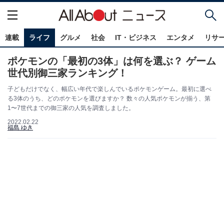
連載
ライフ
グルメ
社会
IT・ビジネス
エンタメ
リサ
ポケモンの「最初の3体」は何を選ぶ？ ゲーム
世代別御三家ランキング！
子どもだけでなく、幅広い年代で楽しんでいるポケモンゲーム。最初に選べ
る3体のうち、どのポケモンを選びますか？ 数々の人気ポケモンが揃う、第
1〜7世代までの御三家の人気を調査しました。
2022.02.22
福島 ゆき