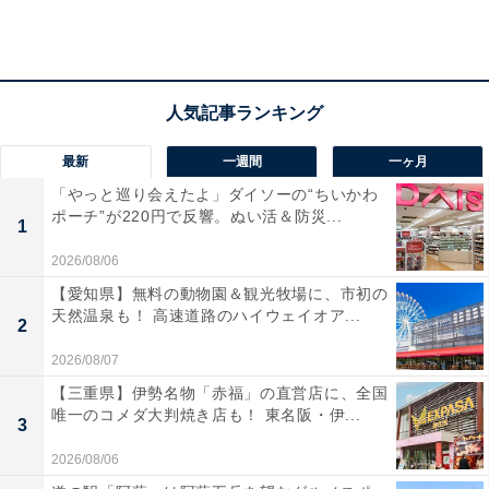
代女性）」だけでなく、「バシャーモがかっこいいから
（20代男性）」「デザインと強さが両立されており、メ
ガ進化の期待も込めてアチャモを選択（20代男性）」な
ど、最終進化系「バシャーモ」の人気も高く、第1～3世
代は圧倒的にほのおタイプの人気が強いのも納得です
最新
一週間
一ヶ月
ね。
「やっと巡り会えたよ」ダイソーの“ちいかわ
ポーチ”が220円で反響。ぬい活＆防災...
1
2026/08/06
【愛知県】無料の動物園＆観光牧場に、市初の
天然温泉も！ 高速道路のハイウェイオア...
2
2026/08/07
【三重県】伊勢名物「赤福」の直営店に、全国
唯一のコメダ大判焼き店も！ 東名阪・伊...
3
2026/08/06