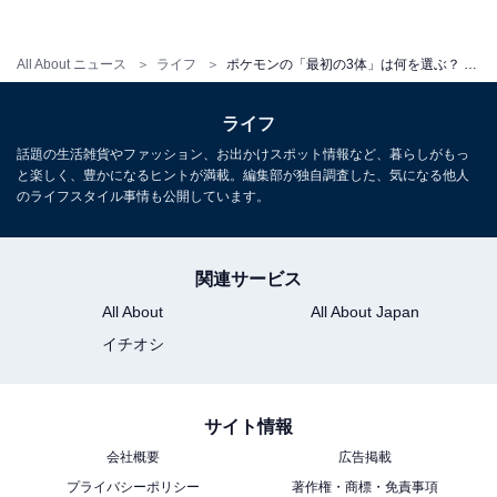
ツタージャのほかにくさタイプで人気が目立ったのは、
All About ニュース
ライフ
ポケモンの「最初の3体」は何を選ぶ？ ゲーム世代別御三家ランキング！
2016年から放送されたテレビアニメ『サン&ムーン』に
も登場した、第7世代「モクロー」。「アニメのモクロ
ライフ
ーが可愛いと思ったため（20代女性）」「ビジュアルが
話題の生活雑貨やファッション、お出かけスポット情報など、暮らしがもっ
と楽しく、豊かになるヒントが満載。編集部が独自調査した、気になる他人
一番好き（20代女性）」など、フクロウがモチーフとな
のライフスタイル事情も公開しています。
った、ころんとしたフォルムやすぐ寝てしまう姿が人気
を集めました。
関連サービス
All About
All About Japan
※回答者のコメントは原文ママです
イチオシ
サイト情報
【おすすめ記事】
会社概要
広告掲載
・
プライバシーポリシー
著作権・商標・免責事項
ポケモンの好きなゲーム作品ランキング！ 30代、40代で