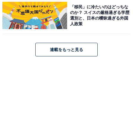
「移民」に冷たいのはどっちな
のか？ スイスの厳格過ぎる学歴
選別と、日本の曖昧過ぎる外国
人政策
「ツタージャ」登場！ “くさタイプ”人気はテレビ
連載をもっと見る
アニメでの姿も影響大？
2021年から放送されたテレビアニメ『ベストウイッシュ
編』にも登場し、「なんとなく今までにいない感じがし
て好きだった（20代女性）」などの声が寄せられた、第
5世代のくさタイプ「ツタージャ」。かわいいイメージ
が強かった今までのくさタイプにはない、クールで知的
なイメージが人気を集めました。「初めてくさタイプの
ポケモンを選びました。グラスミキサーの強さには感動
しましたね（20代男性）」などの声もありました。