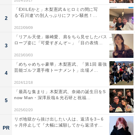
2024/10/17
「EXILEかと」木梨憲武＆ヒロミの間に写
る“石川遼”の別人っぷりにファン騒然！...
2
2022/09/09
「リアル天使」篠崎愛、肩をちら見せしたバス
ローブ姿に「可愛すぎんぞ～」「目の表情...
3
2023/03/03
「めちゃめちゃ豪華」木梨憲武、「第1回 最強
芸能ゴルフ選手権トーナメント」出場メ...
4
2024/12/18
「最高な集まり」木梨憲武、奈緒の誕生日をS
now Man・深澤辰哉＆光石研と祝福...
5
2025/02/20
リボ地獄から抜け出したい人は、返済を3～6
ヶ月停止して『大幅に減額してから返済す...
PR