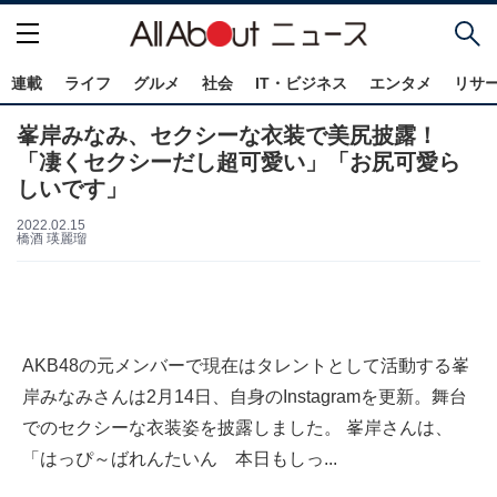
連載
ライフ
グルメ
社会
IT・ビジネス
エンタメ
リサ
峯岸みなみ、セクシーな衣装で美尻披露！
「凄くセクシーだし超可愛い」「お尻可愛ら
しいです」
2022.02.15
橋酒 瑛麗瑠
AKB48の元メンバーで現在はタレントとして活動する峯
岸みなみさんは2月14日、自身のInstagramを更新。舞台
でのセクシーな衣装姿を披露しました。 峯岸さんは、
「はっぴ～ばれんたいん 本日もしっ...