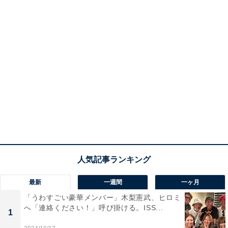
最新
一週間
一ヶ月
「うわすごい豪華メンバー」木梨憲武、ヒロミ
へ「連絡ください！」呼び掛ける。ISS...
1