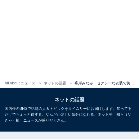
All About ニュース
ネットの話題
峯岸みなみ、セクシーな衣装で美尻披露！ 「凄くセクシーだし超可愛い」「お尻可愛らしいです」
ネットの話題
国内外のSNSで話題の人＆トピックをタイムリーにお届けします。知ってる
だけでちょっと得する、なんだか楽しい気分になれる、ネット発「知ら（な
きゃ）損」ニュースが盛りだくさん。