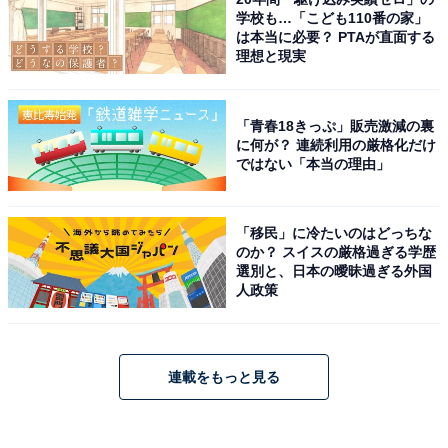
学校も…「こども110番の家」
は本当に必要？ PTAが直面する
理想と現実
「青春18きっぷ」販売激減の裏
に何が？ 連続利用の厳格化だけ
ではない「本当の理由」
「移民」に冷たいのはどっちな
のか？ スイスの厳格過ぎる学歴
選別と、日本の曖昧過ぎる外国
人政策
連載をもっと見る