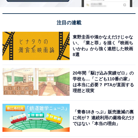
【おすすめ記事】
注目の連載
・
関西「男性の平均年収が高い府県」 3位 奈良県（430万
東野圭吾や湊かなえだけじゃな
い、「業と罪」を描く『映画ち
円）、2位 滋賀県（433万円）、1位は？
いかわ』から強く連想した映画
・
8選
関東版「女性の平均年収」ランキング！ 2位は神奈川県
の「352万円」、1位は？ 【2021年最新版】
20年間「駆け込み実績ゼロ」の
・
学校も…「こども110番の家」
は本当に必要？ PTAが直面する
2021年最新版「20代の平均年収」ランキング！ 全体平
理想と現実
均は341万円、職種別と業種別の1位は？
・
「青春18きっぷ」販売激減の裏
2021年最新版「30代の平均年収」ランキング！ 全体平
に何が？ 連続利用の厳格化だけ
均は437万円、職種別と業種別のトップは？
ではない「本当の理由」
・
2021年最新版「40代の平均年収」ランキング！ 全体平