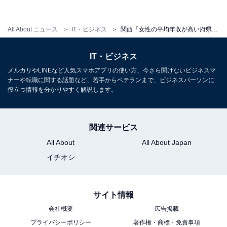
All About ニュース
IT・ビジネス
関西「女性の平均年収が高い府県」 3位 京都府（321万円）、2位 兵庫県（326万円）、1位は？
1
2
IT・ビジネス
メルカリやLINEなど人気スマホアプリの使い方、今さら聞けないビジネスマ
ナーや転職に関する話題など、若手からベテランまで、ビジネスパーソンに
役立つ情報を分かりやすく解説します。
関連サービス
All About
All About Japan
イチオシ
サイト情報
会社概要
広告掲載
プライバシーポリシー
著作権・商標・免責事項