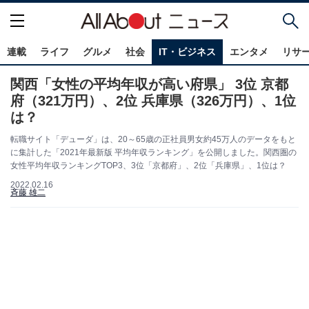
連載
ライフ
グルメ
社会
IT・ビジネス
エンタメ
リサ
関西「女性の平均年収が高い府県」 3位 京都
府（321万円）、2位 兵庫県（326万円）、1位
は？
転職サイト「デューダ」は、20～65歳の正社員男女約45万人のデータをもと
に集計した「2021年最新版 平均年収ランキング」を公開しました。関西圏の
女性平均年収ランキングTOP3、3位「京都府」、2位「兵庫県」、1位は？
2022.02.16
斉藤 雄二