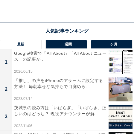
関西版「女性の平均年収ランキング」
最新
一週間
一ヶ月
Google検索で「All About」「All About ニュー
ス」の記事が...
1
2026/06/15
「推し」の声をiPhoneのアラームに設定する
方法！ 毎朝幸せな気持ちで目覚めら...
2
2023/07/14
茨城県の読み方は「いばらぎ」「いばらき」正
しいのはどっち？ 現役アナウンサーが解...
3
2023/11/06