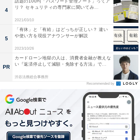
話題の100均「パスワード管理ノート」ってア
リ？ セキュリティの専門家に聞いてみ...
第1位：大阪府（328万円）
4
2021/03/10
1位は、328万円で「大阪府」が獲得。大阪府全体の平均
「有休」と「有給」はどっちが正しい？ 違い
年収は381万円で全国で21位にランクインしています。
や使い方を現役アナウンサーが解説
5
女性平均との差は53万円、2位の兵庫県との差は2万円で
2023/10/26
した。
カードローン地獄の人は、消費者金融が教えな
い『返済停止して減額・免除する方法』で...
PR
関西圏全体の平均年収は383万円、女性全体の平均は325
渋谷法務総合事務所
万円という結果でした。各職業別で見ると、「職種別」
Recommended by
の1位は「専門職（コンサルティングファーム／専門事
務所／監査法人）」で515万円、「業種別」の1位は「メ
ーカー」で437万円です。
＞次ページ：6位までのランキング結果