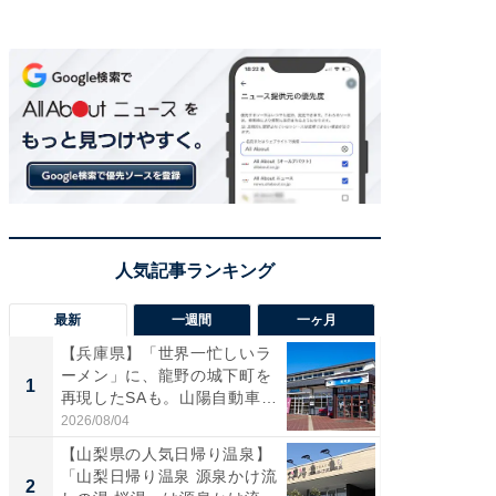
最新
一週間
一ヶ月
【兵庫県】「世界一忙しいラ
「気に
ーメン」に、龍野の城下町を
る〜」3
1
1
再現したSAも。山陽自動車
バー」
道...
好...
2026/08/04
2026/07/3
【山梨県の人気日帰り温泉】
【三重
「山梨日帰り温泉 源泉かけ流
「鈴鹿天
2
2