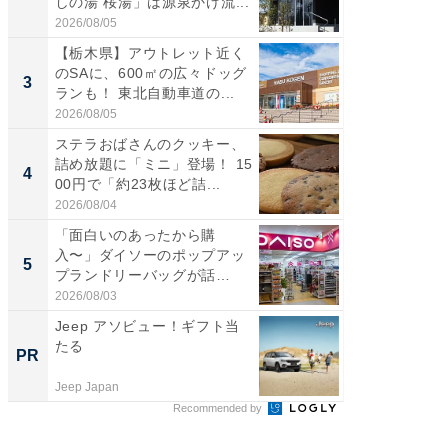
しの湯 桜湯」は源泉かけ流...
は100
2026/08/05
2026/08/0
【栃木県】アウトレット近く
「ミニオ
のSAに、600㎡の広々ドッグ
ッグ！ 
3
3
ランも！ 東北自動車道の...
ど、夏限
2026/08/05
2026/08/0
ステラおばさんのクッキー、
ステラ
詰め放題に「ミニ」登場！ 15
詰め放題
4
4
00円で「約23枚ほど詰...
00円で「
2026/08/04
2026/08/0
「面白いのあったから購
【埼玉
入〜」ダイソーのポップアッ
「行田天
5
5
プランドリーバッグが話
は和の
題。“さま...
が...
2026/08/03
2026/08/0
Jeep アソビュー！ギフト当
【銀座】
たる
の贅沢
PR
PR
Jeep Japan
ReFa GIN
Recommended by