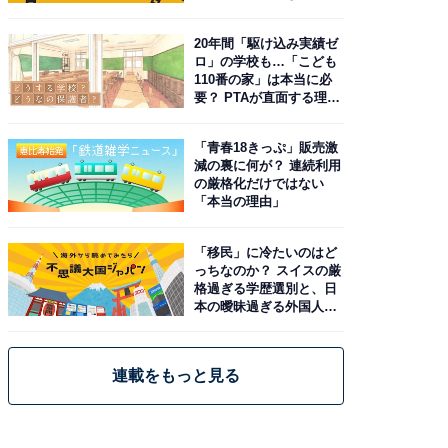
由。予習したい作品は？
20年間「駆け込み実績ゼ
ロ」の学校も…「こども
110番の家」は本当に必
要？ PTAが直面する理想
と現実
「青春18きっぷ」販売激
減の裏に何が？ 連続利用
の厳格化だけではない
「本当の理由」
「移民」に冷たいのはど
っちなのか？ スイスの厳
格過ぎる学歴選別と、日
本の曖昧過ぎる外国人政
策
連載をもっと見る