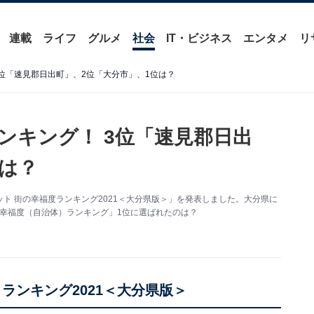
連載
ライフ
グルメ
社会
IT・ビジネス
エンタメ
リ
位「速見郡日出町」、2位「大分市」、1位は？
ンキング！ 3位「速見郡日出
位は？
ト 街の幸福度ランキング2021＜大分県版＞」を発表しました。大分県に
の幸福度（自治体）ランキング」1位に選ばれたのは？
ランキング2021＜大分県版＞