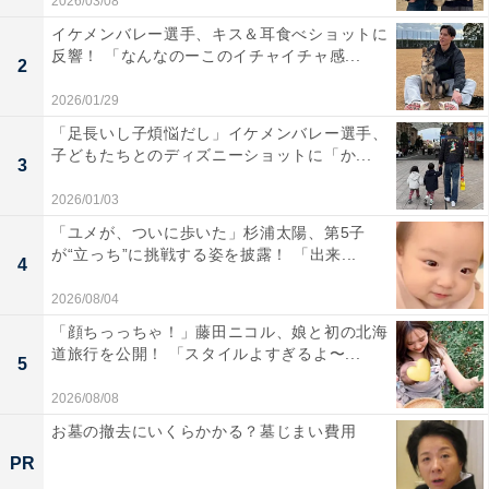
2026/03/08
イケメンバレー選手、キス＆耳食べショットに
反響！ 「なんなのーこのイチャイチャ感...
2
2026/01/29
「足長いし子煩悩だし」イケメンバレー選手、
子どもたちとのディズニーショットに「か...
3
2026/01/03
「ユメが、ついに歩いた」杉浦太陽、第5子
が“立っち”に挑戦する姿を披露！ 「出来...
4
2026/08/04
「顔ちっっちゃ！」藤田ニコル、娘と初の北海
道旅行を公開！ 「スタイルよすぎるよ〜...
5
2026/08/08
お墓の撤去にいくらかかる？墓じまい費用
PR