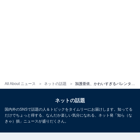
All About ニュース
ネットの話題
加護亜依、かわいすぎるバレンタイン写真を披露！ 「ピンクあいぼん、みんなにお届けしまーーす」
ネットの話題
国内外のSNSで話題の人＆トピックをタイムリーにお届けします。知ってる
だけでちょっと得する、なんだか楽しい気分になれる、ネット発「知ら（な
きゃ）損」ニュースが盛りだくさん。