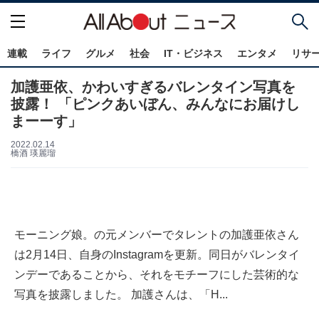
連載
ライフ
グルメ
社会
IT・ビジネス
エンタメ
リサ
加護亜依、かわいすぎるバレンタイン写真を
披露！ 「ピンクあいぼん、みんなにお届けし
まーーす」
2022.02.14
橋酒 瑛麗瑠
モーニング娘。の元メンバーでタレントの加護亜依さん
は2月14日、自身のInstagramを更新。同日がバレンタイ
ンデーであることから、それをモチーフにした芸術的な
写真を披露しました。 加護さんは、「H...