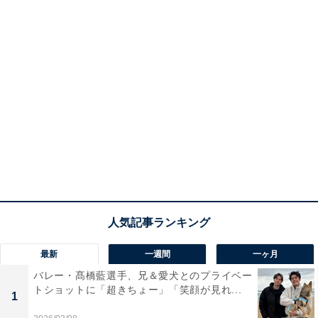
最新
一週間
一ヶ月
バレー・髙橋藍選手、兄＆愛犬とのプライベー
トショットに「超きちょー」「笑顔が見れ...
1