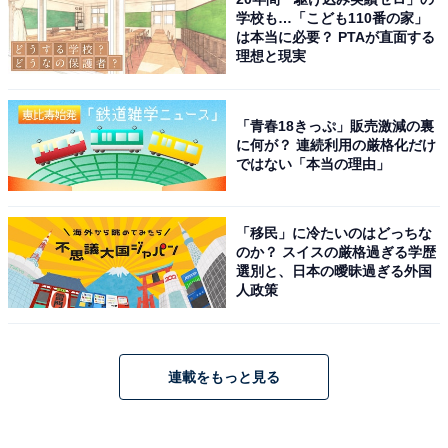
学校も…「こども110番の家」
は本当に必要？ PTAが直面する
理想と現実
「青春18きっぷ」販売激減の裏
に何が？ 連続利用の厳格化だけ
ではない「本当の理由」
「移民」に冷たいのはどっちな
のか？ スイスの厳格過ぎる学歴
選別と、日本の曖昧過ぎる外国
人政策
連載をもっと見る