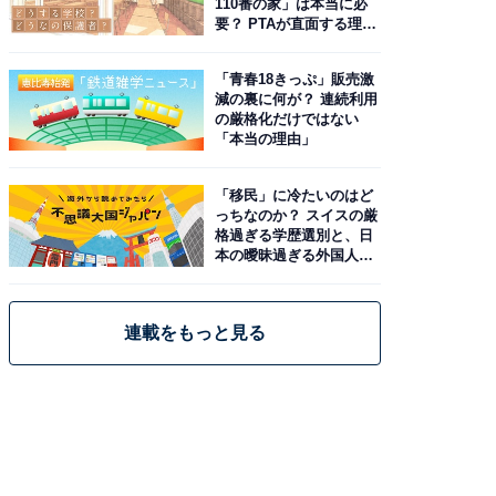
110番の家」は本当に必
要？ PTAが直面する理想
と現実
「青春18きっぷ」販売激
減の裏に何が？ 連続利用
の厳格化だけではない
「本当の理由」
「移民」に冷たいのはど
っちなのか？ スイスの厳
格過ぎる学歴選別と、日
本の曖昧過ぎる外国人政
策
連載をもっと見る