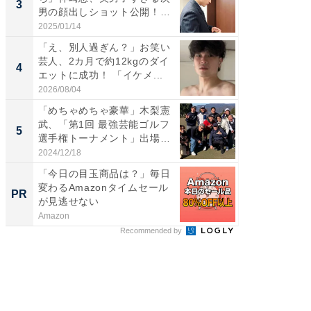
3
3
男の顔出しショット公開！
ムキな姿
「め...
刃...
2025/01/14
2026/08/0
「え、別人過ぎん？」お笑い
「え、
芸人、2カ月で約12kgのダイ
芸人、2
4
4
エットに成功！ 「イケメ...
エットに
2026/08/04
2026/08/0
「めちゃめちゃ豪華」木梨憲
「脳がバ
武、「第1回 最強芸能ゴルフ
装姿が話
5
5
選手権トーナメント」出場
のお父さ
メ...
2024/12/18
2026/08/0
「今日の目玉商品は？」毎日
すべて
変わるAmazonタイムセール
るその
PR
PR
が見逃せない
Amazon
COCO VIL
Recommended by