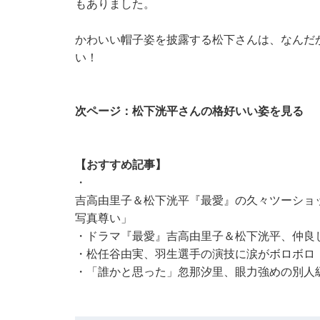
もありました。
かわいい帽子姿を披露する松下さんは、なんだ
い！
次ページ：松下洸平さんの格好いい姿を見る
【おすすめ記事】
・
吉高由里子＆松下洸平『最愛』の久々ツーショ
写真尊い」
・
ドラマ『最愛』吉高由里子＆松下洸平、仲良し
・
松任谷由実、羽生選手の演技に涙がボロボロ
・
「誰かと思った」忽那汐里、眼力強めの別人