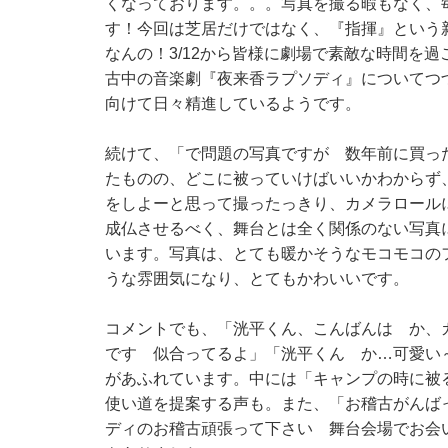
くなっております。。。写真を撮る暇もなく、
す！今回は芝居だけではなく、『指揮』という
なんの！3/12から皆様に劇場で素敵な時間を
古中の音楽劇『夜来香ラプソディ』についてつづ
向けて日々精進しているようです。
続けて、「で問題の写真ですが 数年前に買っ
たものの、どこに被っていけばいいかわからず
をしよーと思って撮ったっきり、カメラロール
成仏させるべく、舞台とは全く関係のない写真
います。写真は、とても暖かそうなモコモコの
うな雰囲気になり、とてもかわいいです。
コメントでも、「洸平くん、こんばんは か、
です 似合ってるよ」「洸平くん か…可愛い
があふれています。中には「キャンプの時に被
使い道を提案する声も。また、「お稽古がんば
ディのお稽古頑張って下さい 舞台会場でお会