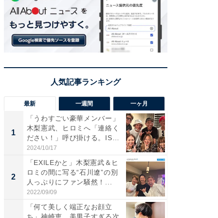
最新
一週間
一ヶ月
「うわすごい豪華メンバー」
「さす
木梨憲武、ヒロミへ「連絡く
は」高
1
1
ださい！」呼び掛ける。IS
災地を
S...
「カ...
2024/10/17
2026/08/0
「EXILEかと」木梨憲武＆ヒ
「女の
ロミの間に写る“石川遼”の別
介、バ
2
2
人っぷりにファン騒然！...
らのプレ
愛...
2022/09/09
2026/08/0
「何て美しく端正なお顔立
「脚が
ち」神崎恵、美男子すぎる次
横川尚