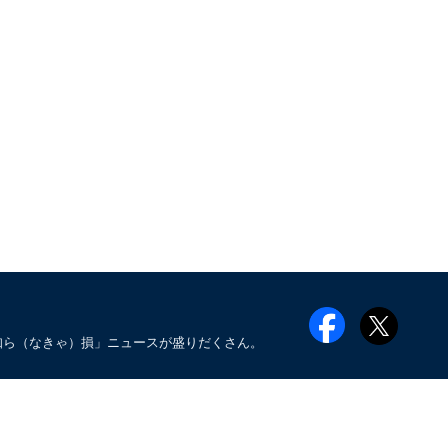
知ら（なきゃ）損」ニュースが盛りだくさん。