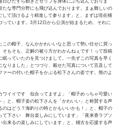
毎日ひたすら動きとセリフを身体にぶち込んでおりま
新たな専門分野にも飛び込んでおります。まぁ難しいの
過ごして頂けるよう精進して参ります」と、まずは現在稽
っています。3月12日から公演が始まるため、それに
たこの帽子、なんかかわいいなと思って勢い任せに買っ
、そもそも、正解の被り方がわかんねぇです！って投稿
に眠っていたのを見つけまして。一先ずこの写真を早く
になりました」とつづり、載せた写真について言及して
ファーの付いた帽子をかぶる松下さんの姿です。熊のよ
カワイイです 似合ってますよ」「帽子めっちゃ可愛い
～」と、帽子姿の松下さんを「かわいい」と称賛する声
るのはどう？海釣りの時とかもいいかも！」と、帽子の
って下さい 舞台楽しみにしています」「夜来香ラプソ
い出来るの楽しみにしています」と、稽古を応援する声