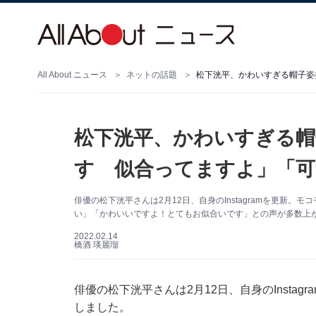
All About ニュース
ネットの話題
松下洸平、かわいすぎる帽子姿
松下洸平、かわいすぎる帽
す 似合ってますよ」「可
俳優の松下洸平さんは2月12日、自身のInstagramを更新
い」「かわいいですよ！とてもお似合いです」との声が多数上
2022.02.14
橋酒 瑛麗瑠
俳優の松下洸平さんは2月12日、自身のInsta
しました。