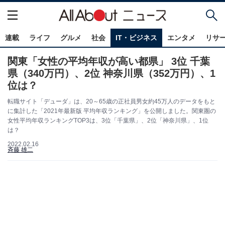
連載
ライフ
グルメ
社会
IT・ビジネス
エンタメ
リサ
関東「女性の平均年収が高い都県」 3位 千葉
県（340万円）、2位 神奈川県（352万円）、1
位は？
転職サイト「デューダ」は、20～65歳の正社員男女約45万人のデータをもと
に集計した「2021年最新版 平均年収ランキング」を公開しました。関東圏の
女性平均年収ランキングTOP3は、3位「千葉県」、2位「神奈川県」、1位
は？
2022.02.16
斉藤 雄二