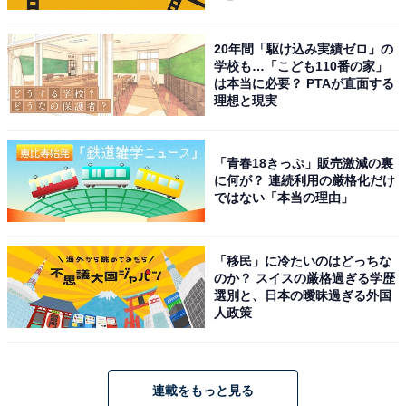
20年間「駆け込み実績ゼロ」の
学校も…「こども110番の家」
は本当に必要？ PTAが直面する
理想と現実
「青春18きっぷ」販売激減の裏
に何が？ 連続利用の厳格化だけ
ではない「本当の理由」
「移民」に冷たいのはどっちな
のか？ スイスの厳格過ぎる学歴
選別と、日本の曖昧過ぎる外国
人政策
連載をもっと見る