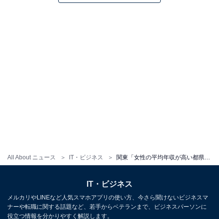
All About ニュース
IT・ビジネス
関東「女性の平均年収が高い都県」 3位 千葉県（340万円）、2位 神奈川県（352万円）、1位は？
IT・ビジネス
メルカリやLINEなど人気スマホアプリの使い方、今さら聞けないビジネスマ
ナーや転職に関する話題など、若手からベテランまで、ビジネスパーソンに
役立つ情報を分かりやすく解説します。