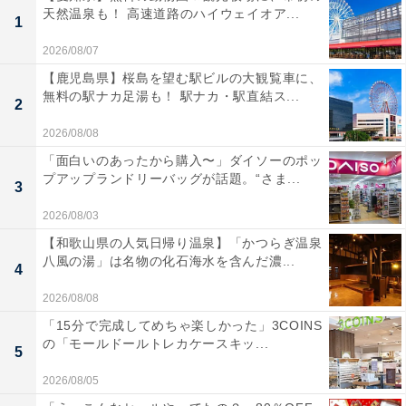
天然温泉も！ 高速道路のハイウェイオア...
1
2026/08/07
【鹿児島県】桜島を望む駅ビルの大観覧車に、
無料の駅ナカ足湯も！ 駅ナカ・駅直結ス...
2
2026/08/08
「面白いのあったから購入〜」ダイソーのポッ
プアップランドリーバッグが話題。“さま...
3
2026/08/03
【和歌山県の人気日帰り温泉】「かつらぎ温泉
八風の湯」は名物の化石海水を含んだ濃...
4
2026/08/08
「15分で完成してめちゃ楽しかった」3COINS
の「モールドールトレカケースキッ...
5
2026/08/05