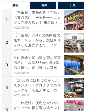
最新
一週間
一ヶ月
【三重県】伊勢名物「赤福」
【兵庫
の直営店に、全国唯一のコメ
ーメン
1
1
ダ大判焼き店も！ 東名阪・
再現した
伊...
道...
2026/08/06
2026/08/0
【千葉県】918㎡の県内最大
【三重
級マーケットから、廃校をリ
の直営
2
2
ノベした直売所まで。ファ
ダ大判焼
ー...
伊...
2026/08/06
2026/08/0
立山連峰と富山湾を望む展望
【千葉県
風呂に、水深333mの海洋深
級マー
3
3
層水風呂。富山県の人気日
ノベし
帰...
ー...
2026/08/06
2026/08/0
「1000円には見えなかった」
ステラ
スタンダードプロダクツのリ
詰め放題
4
4
ュックが「高見えする」の...
00円で「
2026/08/03
2026/08/0
「これ絶対に便利なやつや」
立山連
ダイソーの折り畳み式ランド
風呂に、
5
5