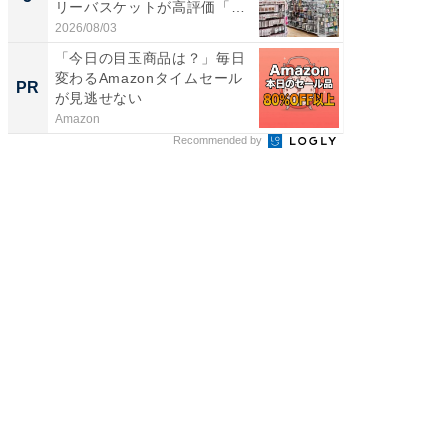
リーバスケットが高評価「使
層水風
わ...
帰...
2026/08/03
2026/08/0
「今日の目玉商品は？」毎日
【西野
変わるAmazonタイムセール
刊『北
PR
PR
が見逃せない
くか』
Amazon
FINCHI o
Recommended by