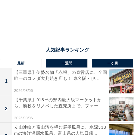
最新
一週間
一ヶ月
【三重県】伊勢名物「赤福」の直営店に、全国
唯一のコメダ大判焼き店も！ 東名阪・伊...
1
2026/08/06
【千葉県】918㎡の県内最大級マーケットか
ら、廃校をリノベした直売所まで。ファー...
2
2026/08/06
立山連峰と富山湾を望む展望風呂に、水深333
mの海洋深層水風呂。富山県の人気日帰...