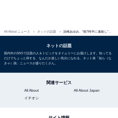
All About ニュース
ネットの話題
浜崎あゆみ、“朝7時半に連絡し”新ヘアにイメチェン！ 「突然ハイレイヤーにしたくなり」「#超せっかち」
ネットの話題
国内外のSNSで話題の人＆トピックをタイムリーにお届けします。知ってる
だけでちょっと得する、なんだか楽しい気分になれる、ネット発「知ら（な
きゃ）損」ニュースが盛りだくさん。
関連サービス
All About
All About Japan
イチオシ
サイト情報