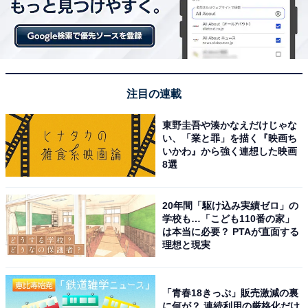
注目の連載
東野圭吾や湊かなえだけじゃな
い、「業と罪」を描く『映画ち
いかわ』から強く連想した映画
8選
20年間「駆け込み実績ゼロ」の
学校も…「こども110番の家」
は本当に必要？ PTAが直面する
理想と現実
「青春18きっぷ」販売激減の裏
に何が？ 連続利用の厳格化だけ