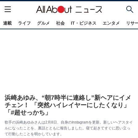
連載
ライフ
グルメ
社会
IT・ビジネス
エンタメ
リサ
浜崎あゆみ、“朝7時半に連絡し”新ヘアにイメ
チェン！ 「突然ハイレイヤーにしたくなり」
「#超せっかち」
歌手の浜崎あゆみさんは2月8日、自身のInstagramを更新。新しいヘアスタイ
ルになったことを、裏話とともに報告しました。寝て起きてすぐに思い立っ
て行動したことを明かしています。