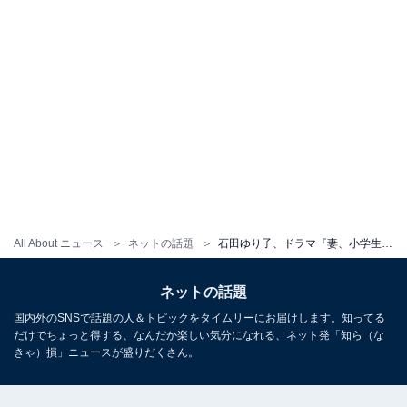
All About ニュース
ネットの話題
石田ゆり子、ドラマ『妻、小学生になる。』の“貴恵さん衣装”8コーデを公開！ 「全部全部ぜーんぶ、可愛い」
ネットの話題
国内外のSNSで話題の人＆トピックをタイムリーにお届けします。知ってる
だけでちょっと得する、なんだか楽しい気分になれる、ネット発「知ら（な
きゃ）損」ニュースが盛りだくさん。