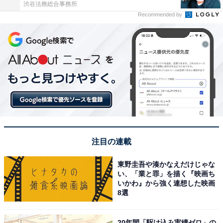
渋谷法務総合事務所
Recommended by
注目の連載
東野圭吾や湊かなえだけじゃな
い、「業と罪」を描く『映画ち
いかわ』から強く連想した映画
8選
20年間「駆け込み実績ゼロ」の