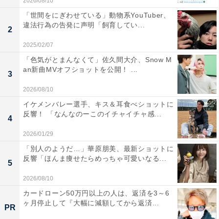
2026/08/10
「世間をにぎわせている」動物系YouTuber、
違法行為の告発に声明「飼育してい...
2
2025/02/07
「色気がとまんなくて」佐久間大介、Snow M
an新曲MVオフショットを公開！ ...
3
2026/08/10
イケメンバレー選手、キス＆耳食べショットに
反響！ 「なんなのーこのイチャイチャ感...
4
2026/01/29
「別人のようだ…」華原朋美、最新ショットに
反響「ほんま痩せたらめっちゃ可愛いなる...
5
2026/08/10
カードローン50万円以上の人は、返済を3～6
ヶ月停止して『大幅に減額してから返済...
PR