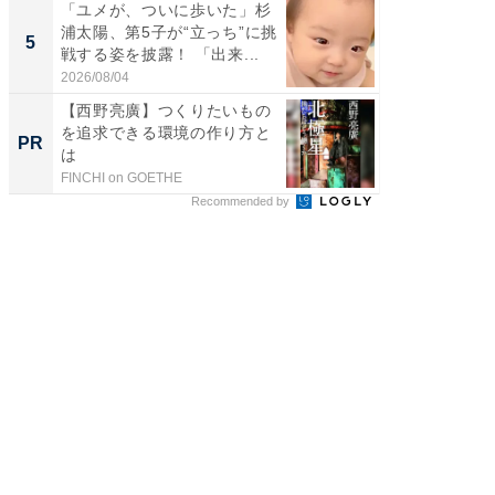
「ユメが、ついに歩いた」杉
「急に
浦太陽、第5子が“立っち”に挑
る」広
5
5
戦する姿を披露！ 「出来...
ョット
た」の..
2026/08/04
2026/08/0
【西野亮廣】つくりたいもの
「え、
を追求できる環境の作り方と
の？」8
PR
PR
は
場！Ama
FINCHI on GOETHE
Amazon
Recommended by