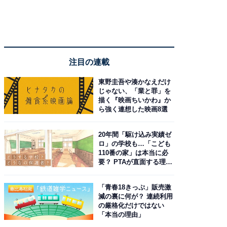
注目の連載
東野圭吾や湊かなえだけ
じゃない、「業と罪」を
描く『映画ちいかわ』か
ら強く連想した映画8選
20年間「駆け込み実績ゼ
ロ」の学校も…「こども
110番の家」は本当に必
要？ PTAが直面する理想
と現実
「青春18きっぷ」販売激
減の裏に何が？ 連続利用
の厳格化だけではない
「本当の理由」