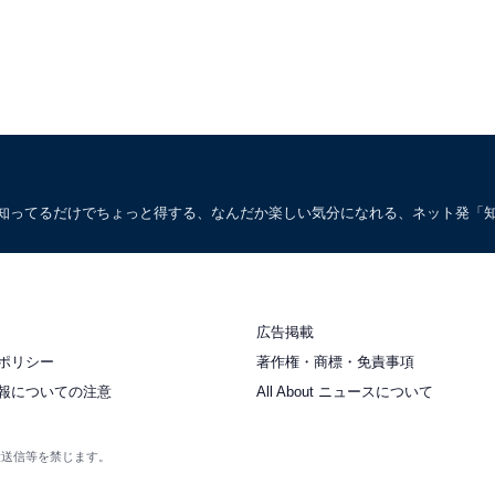
。知ってるだけでちょっと得する、なんだか楽しい気分になれる、ネット発「
広告掲載
ポリシー
著作権・商標・免責事項
報についての注意
All About ニュースについて
衆送信等を禁じます。