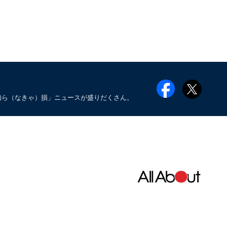
知ら（なきゃ）損」ニュースが盛りだくさん。