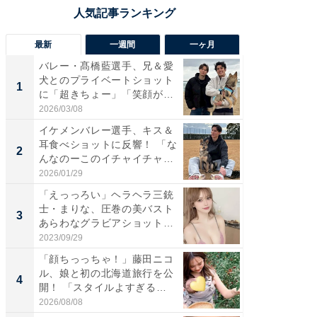
最新
一週間
一ヶ月
バレー・髙橋藍選手、兄＆愛
「さす
犬とのプライベートショット
は」高
1
1
に「超きちょー」「笑顔が見
災地を
れ...
「カ...
2026/03/08
2026/08/0
イケメンバレー選手、キス＆
「え、
耳食べショットに反響！ 「な
芸人、2
2
2
んなのーこのイチャイチャ
エットに
感...
2026/01/29
2026/08/0
「えっっろい」ヘラヘラ三銃
「脚が
士・まりな、圧巻の美バスト
横川尚
3
3
あらわなグラビアショット公
ムキな姿
開...
刃...
2023/09/29
2026/08/0
「顔ちっっちゃ！」藤田ニコ
「脳がバ
ル、娘と初の北海道旅行を公
装姿が話
4
4
開！ 「スタイルよすぎる
のお父さ
よ〜...
2026/08/08
2026/08/0