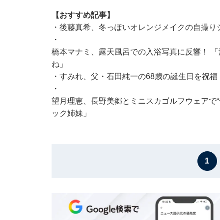
【おすすめ記事】
・
後藤真希、冬っぽいオレンジメイクの自撮り
・
橋本マナミ、露天風呂での入浴写真に反響！ 
ね」
・
すみれ、父・石田純一の68歳の誕生日を祝福
・
望月理恵、長野美郷とミニスカゴルフウェアで“
ック姉妹」
1