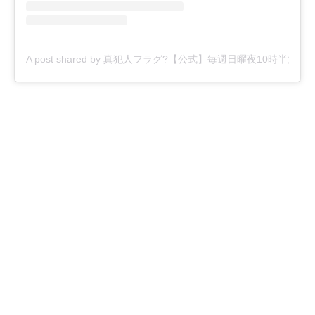
A post shared by 真犯人フラグ?【公式】毎週日曜夜10時半放送！ (@sh