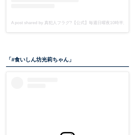
A post shared by 真犯人フラグ?【公式】毎週日曜夜10時半放送！ (@sh
「#食いしん坊光莉ちゃん」