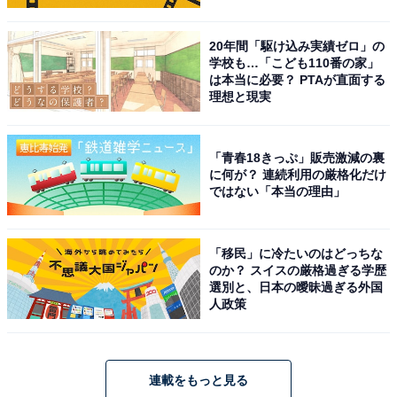
20年間「駆け込み実績ゼロ」の
学校も…「こども110番の家」
は本当に必要？ PTAが直面する
理想と現実
「青春18きっぷ」販売激減の裏
に何が？ 連続利用の厳格化だけ
ではない「本当の理由」
「移民」に冷たいのはどっちな
のか？ スイスの厳格過ぎる学歴
選別と、日本の曖昧過ぎる外国
人政策
連載をもっと見る