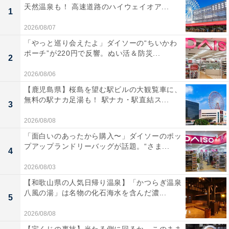
天然温泉も！ 高速道路のハイウェイオア...
1
2026/08/07
「やっと巡り会えたよ」ダイソーの“ちいかわ
ポーチ”が220円で反響。ぬい活＆防災...
2
2026/08/06
【鹿児島県】桜島を望む駅ビルの大観覧車に、
無料の駅ナカ足湯も！ 駅ナカ・駅直結ス...
3
2026/08/08
「面白いのあったから購入〜」ダイソーのポッ
プアップランドリーバッグが話題。“さま...
4
2026/08/03
【和歌山県の人気日帰り温泉】「かつらぎ温泉
八風の湯」は名物の化石海水を含んだ濃...
5
2026/08/08
【宝くじの裏技】当たる側に回るか、このまま