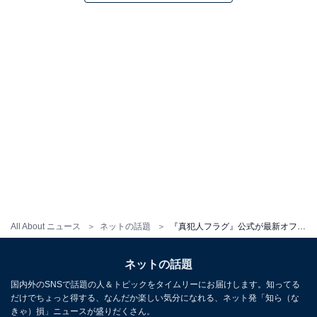
All About ニュース
ネットの話題
『真犯人フラグ』公式が最新オフショット公開！「本木ちゃんと一星が仲間だったりしないよね…」「元木と橘がグルなの？どっち？！」
ネットの話題
国内外のSNSで話題の人＆トピックをタイムリーにお届けします。知ってる
だけでちょっと得する、なんだか楽しい気分になれる、ネット発「知ら（な
きゃ）損」ニュースが盛りだくさん。