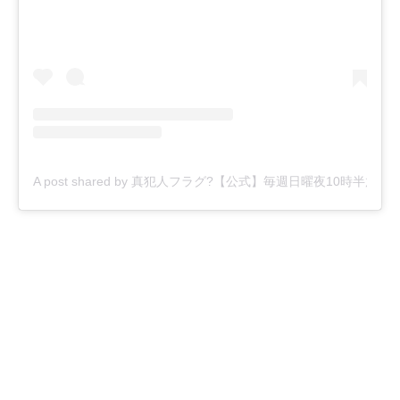
A post shared by 真犯人フラグ?【公式】毎週日曜夜10時半放送！ (@sh