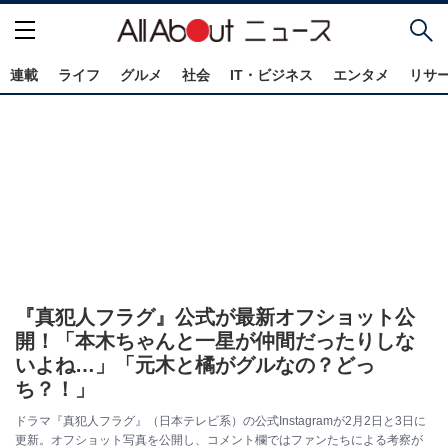
連載
ライフ
グルメ
社会
IT・ビジネス
エンタメ
リサ
『真犯人フラグ』公式が最新オフショット公
開！「本木ちゃんと一星が仲間だったりしな
いよね…」「元木と橘がグルなの？どっ
ち？！」
ドラマ『真犯人フラグ』（日本テレビ系）の公式Instagramが2月2日と3日に
更新。オフショット写真を公開し、コメント欄ではファンたちによる考察が