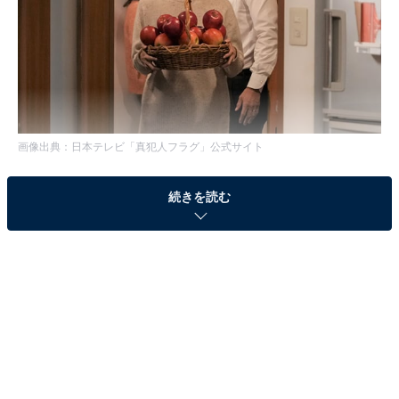
画像出典：日本テレビ「真犯人フラグ」
公式サイト
続きを読む
第12話をおさらい
相良凌介（西島秀俊）の妻子失踪事件で重要参考人とな
っていた林（深水元基）が殺害されました。同時刻、息
子・篤斗（小林優仁）の病室では、凌介に執着を見せる
菱田（桜井ユキ）と、凌介の命を狙うバタコこと木幡
（香里奈）によるバトルシーンが繰り広げられました