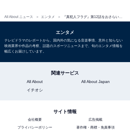
により、バタコの正体や菱田の思惑に踏み込む描写が見
られました。真相究明に一歩近づけるのでしょうか。そ
All About ニュース
エンタメ
『真犯人フラグ』第12話をおさらい！ 芳根京子のリアクションが怪しい⁉
して、意識不明の重体に陥った凌介の運命やいかに？
エンタメ
テレビドラマのレポートから、国内外の気になる音楽事情、意外と知らない
映画業界や作品の考察、話題のスポーツニュースまで、旬のエンタメ情報を
幅広くお届けしています。
【おすすめ記事】
・
『真犯人フラグ』真相編スタート！ これまでのストーリ
関連サービス
ーと怪しい人物を振り返ってみた
All About
All About Japan
・
イチオシ
『真犯人フラグ』考察「犯人だと思う人物」ランキン
グ！ 3位「菱田朋子」、2位「相良真帆」、1位は？
・
サイト情報
『真犯人フラグ』 謎が深まる第11話！ 怪しい人物たち
会社概要
広告掲載
に潜む関係性が見えてきた!?
プライバシーポリシー
著作権・商標・免責事項