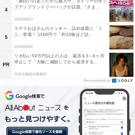
「面白いのあったから購入〜」ダイソーのポッ
プアップランドリーバッグが話題。“さま...
4
病院ではバタコが凌介に接触。彼女から渡されたお茶を
2026/08/03
飲んだ凌介は、苦しみながら倒れてしまいます。一方、
ステラおばさんのクッキー、詰め放題に「ミ
ニ」登場！ 1500円で「約23枚ほど詰...
拘束された光莉の前には本木（生駒里奈）の姿が。光莉
5
の口をガムテープでふさぐと、注射器で血を抜いていく
2026/08/04
のでした。
リボ払い50万円以上の人は、返済を3～6ヶ月
停止して『大幅に減額してから返済する...
PR
渋谷法務総合事務所
Recommended by