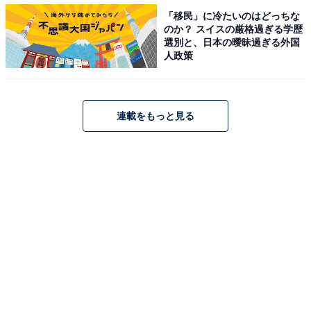
「移民」に冷たいのはどっちな
第13話の見どころ
のか？ スイスの厳格過ぎる学歴
選別と、日本の曖昧過ぎる外国
林の死に動揺したリアクションや、強羅が知っているそ
人政策
ぶりを見せたことで、二宮瑞穂を怪しんだ人が多い様子
の第12話。Twitterでは「二宮さんと林くんは知り合いだ
った？」「犯人に心当たりある？ 何かに気づいて電話を
連載をもっと見る
しに行ったのか」「強羅との接点が気になる」などの声
が上がっています。
バタコの手に掛かった凌介、木本に血を抜かれた光莉、
暗躍する強羅、ぷろびんが潜入するであろう宗教団体
「かがやきの世界」。失踪事件解決の鍵となる人物たち
の動きが、少しずつ明確に描かれ始めています。
1月23日放送の第13話予告では、警察と二宮たちの捜査