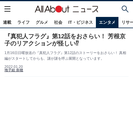
連載
ライフ
グルメ
社会
IT・ビジネス
エンタメ
リサ
『真犯人フラグ』第12話をおさらい！ 芳根京
子のリアクションが怪しい⁉
1月16日日曜放送の『真犯人フラグ』第12話のストーリーをおさらい！ 真相
編がスタートしてからも、謎が謎を呼ぶ展開となっています。
2022.01.20
地子給 奈穂