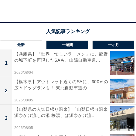
当の父親ではないことを知ります。
そんな中、亀田運輸に事件当日、篤斗を見かけたという
情報提供が。サッカーボールは持っておらず、誰かと白
い車に乗ったという内容です。凌介と二宮はサッカーコ
最新
一週間
一ヶ月
ーチを当たりますが、やはりボールは持って出たとの返
【兵庫県】「世界一忙しいラーメン」に、龍野
の城下町を再現したSAも。山陽自動車道...
答。家族のことを何も知らないと打ちひしがれる凌介。
1
二宮が励ましているところに車が猛スピードで突っ込ん
2026/08/04
できます。運転席には強羅（上島竜兵）がおり、「やっ
【栃木県】アウトレット近くのSAに、600㎡の
ぱりあの子かぁ」と一言。
広々ドッグランも！ 東北自動車道の...
2
2026/08/05
警察の調べによると、白い車の所有者は宗教団体「かが
【山梨県の人気日帰り温泉】「山梨日帰り温泉
源泉かけ流しの湯 桜湯」は源泉かけ流...
やきの世界」に関連しています。「かがやきの世界」に
3
は、迷惑You Tuber・ぷろびん（柄本時生）が潜入しよ
2026/08/05
うとしていました。