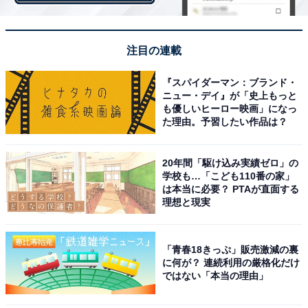
画像出典：日本テレビ『真犯人フラグ』
公式サイト
注目の連載
『スパイダーマン：ブランド・
ニュー・デイ』が「史上もっと
も優しいヒーロー映画」になっ
た理由。予習したい作品は？
20年間「駆け込み実績ゼロ」の
学校も…「こども110番の家」
は本当に必要？ PTAが直面する
理想と現実
「青春18きっぷ」販売激減の裏
に何が？ 連続利用の厳格化だけ
ではない「本当の理由」