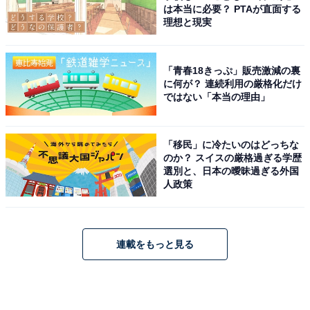
は本当に必要？ PTAが直面する
理想と現実
「青春18きっぷ」販売激減の裏
に何が？ 連続利用の厳格化だけ
ではない「本当の理由」
「移民」に冷たいのはどっちな
のか？ スイスの厳格過ぎる学歴
選別と、日本の曖昧過ぎる外国
人政策
連載をもっと見る