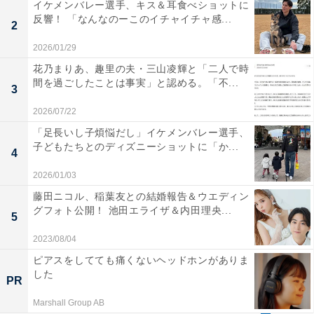
イケメンバレー選手、キス＆耳食べショットに
反響！ 「なんなのーこのイチャイチャ感...
2
2026/01/29
花乃まりあ、趣里の夫・三山凌輝と「二人で時
間を過ごしたことは事実」と認める。「不...
3
2026/07/22
「足長いし子煩悩だし」イケメンバレー選手、
子どもたちとのディズニーショットに「か...
4
2026/01/03
藤田ニコル、稲葉友との結婚報告＆ウエディン
グフォト公開！ 池田エライザ＆内田理央...
5
2023/08/04
ピアスをしてても痛くないヘッドホンがありま
した
PR
Marshall Group AB