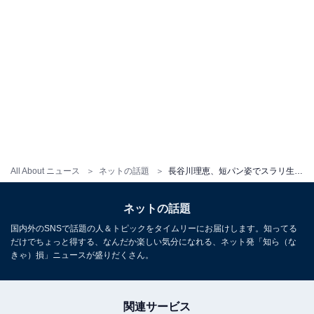
All About ニュース
ネットの話題
長谷川理恵、短パン姿でスラリ生脚を披露「脚長っ」「美しすぎる」
ネットの話題
国内外のSNSで話題の人＆トピックをタイムリーにお届けします。知ってる
だけでちょっと得する、なんだか楽しい気分になれる、ネット発「知ら（な
きゃ）損」ニュースが盛りだくさん。
関連サービス