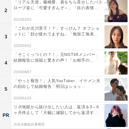
「リアル天使」篠崎愛、肩をちら見せしたバス
ローブ姿に「可愛すぎんぞ～」「目の表情...
2
2023/03/03
「これが北川景子！？」すっぴん？ オフショ
ットに「顔が疲れてますね」「無加工無表...
3
2025/04/22
「そこくっつくの？！」元NGT48メンバー、
結婚報告に祝福と驚きの声！「お相手の...
4
2026/08/07
「やっと報告！」人気YouTuber、イケメン夫
の顔出しで結婚報告「明日はショッ...
5
2026/01/15
リボ地獄から抜け出したい人は、返済を3～6
ヶ月停止して『大幅に減額してから返済す...
PR
渋谷法務総合事務所