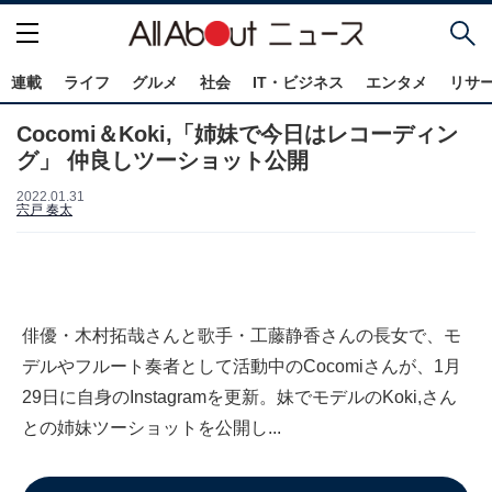
連載
ライフ
グルメ
社会
IT・ビジネス
エンタメ
リサ
Cocomi＆Koki,「姉妹で今日はレコーディン
グ」 仲良しツーショット公開
2022.01.31
宍戸 奏太
俳優・木村拓哉さんと歌手・工藤静香さんの長女で、モ
デルやフルート奏者として活動中のCocomiさんが、1月
29日に自身のInstagramを更新。妹でモデルのKoki,さん
との姉妹ツーショットを公開し...