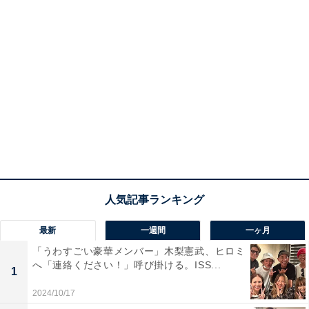
最新
一週間
一ヶ月
「うわすごい豪華メンバー」木梨憲武、ヒロミ
へ「連絡ください！」呼び掛ける。ISS...
1
2024/10/17