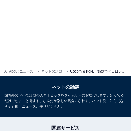
All About ニュース
ネットの話題
Cocomi＆Koki,「姉妹で今日はレコーディング」 仲良しツーショット公開
ネットの話題
国内外のSNSで話題の人＆トピックをタイムリーにお届けします。知ってる
だけでちょっと得する、なんだか楽しい気分になれる、ネット発「知ら（な
きゃ）損」ニュースが盛りだくさん。
関連サービス