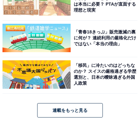
は本当に必要？ PTAが直面する
理想と現実
「青春18きっぷ」販売激減の裏
に何が？ 連続利用の厳格化だけ
ではない「本当の理由」
「移民」に冷たいのはどっちな
のか？ スイスの厳格過ぎる学歴
選別と、日本の曖昧過ぎる外国
人政策
連載をもっと見る